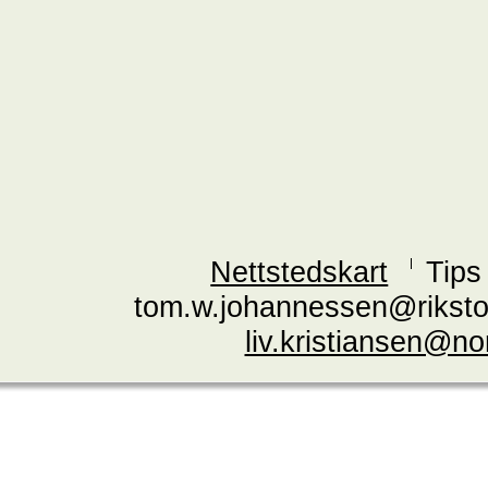
Nettstedskart
Tips
tom.w.johannessen@riksto
liv.kristiansen@n