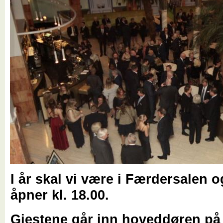
I år skal vi være i Færdersalen 
åpner kl. 18.00.
Gjestene går inn hoveddøren p