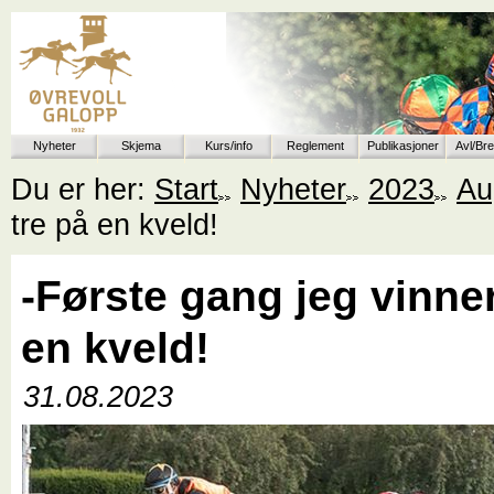
Nyheter
Skjema
Kurs/info
Reglement
Publikasjoner
Avl/Br
Du er her:
Start
Nyheter
2023
Au
tre på en kveld!
-Første gang jeg vinner
en kveld!
31.08.2023