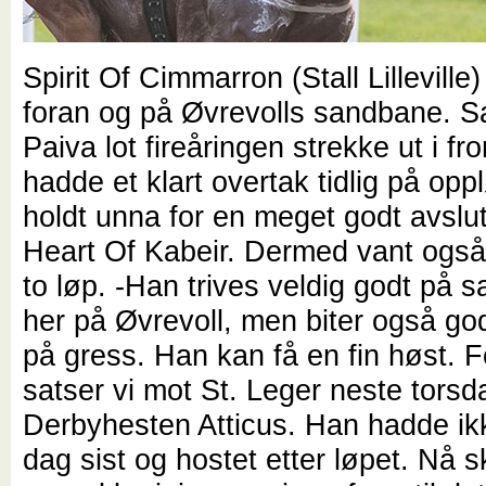
Spirit Of Cimmarron (Stall Lilleville)
foran og på Øvrevolls sandbane. 
Paiva lot fireåringen strekke ut i fr
hadde et klart overtak tidlig på opp
holdt unna for en meget godt avslu
Heart Of Kabeir. Dermed vant ogs
to løp. -Han trives veldig godt på
her på Øvrevoll, men biter også god
på gress. Han kan få en fin høst. F
satser vi mot St. Leger neste tors
Derbyhesten Atticus. Han hadde ik
dag sist og hostet etter løpet. Nå s