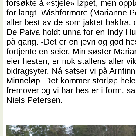
forsøkte å «stjele» løpet, men opplø
for langt. Wishformore (Marianne P
aller best av de som jaktet bakfra,
De Paiva holdt unna for en Indy H
på gang. -Det er en jevn og god h
fortjente en seier. Min søster Mari
eier hesten, er nok stallens aller vi
bidragsyter. Nå satser vi på Arnfin
Minneløp. Det kommer storløp hele
fremover og vi har hester i form, sa
Niels Petersen.