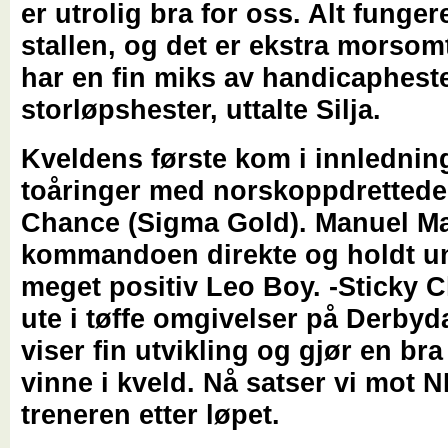
er utrolig bra for oss. Alt fungere
stallen, og det er ekstra morsomt
har en fin miks av handicaphest
storløpshester, uttalte Silja.
Kveldens første kom i innlednin
toåringer med norskoppdrettede
Chance (Sigma Gold). Manuel Ma
kommandoen direkte og holdt un
meget positiv Leo Boy. -Sticky 
ute i tøffe omgivelser på Derby
viser fin utvikling og gjør en br
vinne i kveld. Nå satser vi mot N
treneren etter løpet.