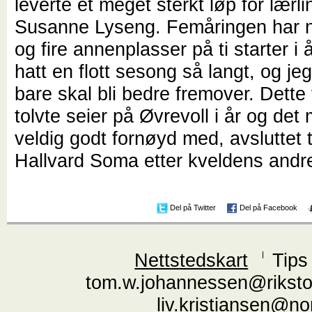
leverte et meget sterkt løp for lærl
Susanne Lyseng. Femåringen har nå
og fire annenplasser på ti starter i 
hatt en flott sesong så langt, og j
bare skal bli bedre fremover. Dette 
tolvte seier på Øvrevoll i år og det
veldig godt fornøyd med, avsluttet 
Hallvard Soma etter kveldens andre
Del på Twitter
Del på Facebook
Nettstedskart
Tips
tom.w.johannessen@riksto
liv.kristiansen@n