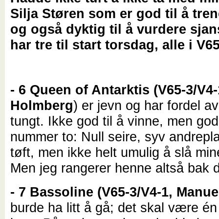
Silja Støren som er god til å tre
og også dyktig til å vurdere sja
har tre til start torsdag, alle i V65
- 6 Queen of Antarktis (V65-3/V4-
Holmberg
) er jevn og har fordel a
tungt. Ikke god til å vinne, men god
nummer to: Null seire, syv andreplas
tøft, men ikke helt umulig å slå min
Men jeg rangerer henne altså bak d
- 7 Bassoline (V65-3/V4-1, Manue
burde ha litt å gå; det skal være én 