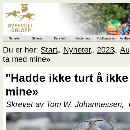
Nyheter
Skjema
Kurs/info
Reglement
Publikasjoner
Avl/Br
Du er her:
Start
Nyheter
2023
Au
ta med mine»
"Hadde ikke turt å ikk
mine»
Skrevet av Tom W. Johannessen,