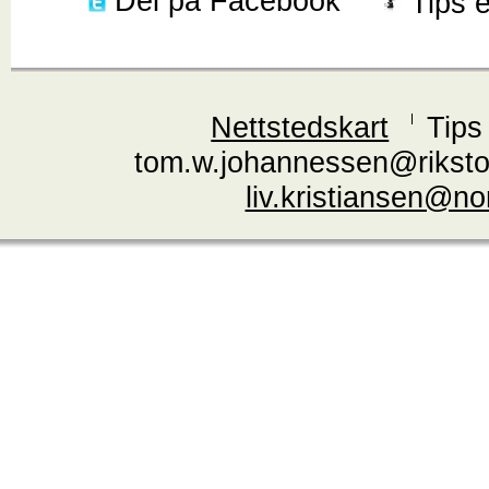
Del på Facebook
Tips 
Nettstedskart
Tips
tom.w.johannessen@riksto
liv.kristiansen@n