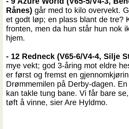
- 9 Azure World (V65-5/V4-3, Ben
Rånes)
går med to kilo overvekt. G
et godt løp; en plass blant de tre? 
fronten, men da hun står hun nok i
hjem.
- 12 Redneck (V65-6/V4-4, Silje S
mye vekt; god 3-åring mot eldre hes
er først og fremst en gjennomkjørin
Drømmemilen på Derby-dagen. En
kan takle tung bane. Vi får bare se
tøft å vinne, sier Are Hyldmo.