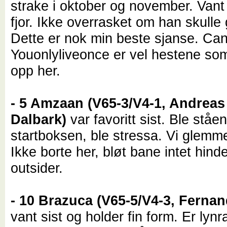
strake i oktober og november. Vant 
fjor. Ikke overrasket om han skulle g
Dette er nok min beste sjanse. Ca
Youonlyliveonce er vel hestene som
opp her.
- 5 Amzaan (V65-3/V4-1, Andreas
Dalbark)
var favoritt sist. Ble ståe
startboksen, ble stressa. Vi glemme
Ikke borte her, bløt bane intet hind
outsider.
- 10 Brazuca (V65-5/V4-3, Ferna
vant sist og holder fin form. Er lynr