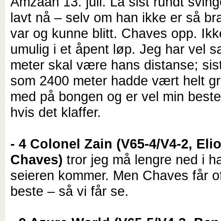
Amzaan 13. juli. Lå sist rundt sving
lavt nå – selv om han ikke er så b
var og kunne blitt. Chaves opp. Ikk
umulig i et åpent løp. Jeg har vel s
meter skal være hans distanse; sis
som 2400 meter hadde vært helt gre
med på bongen og er vel min beste
hvis det klaffer.
- 4 Colonel Zain (V65-4/V4-2, Eli
Chaves)
tror jeg må lengre ned i h
seieren kommer. Men Chaves får of
beste – så vi får se.