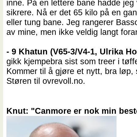
inne. På en lettere bane hadde jeg
sikrere. Nå er det 65 kilo på en ga
eller tung bane. Jeg rangerer Basso
av mine, men ikke veldig langt for
- 9 Khatun (V65-3/V4-1, Ulrika H
gikk kjempebra sist som treer i tøff
Kommer til å gjøre et nytt, bra løp, s
Støren til ovrevoll.no.
Knut: "Canmore er nok min best