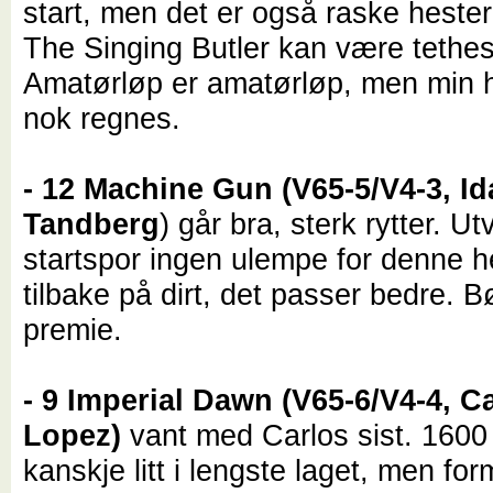
start, men det er også raske hester
The Singing Butler kan være tethes
Amatørløp er amatørløp, men min h
nok regnes.
- 12 Machine Gun (V65-5/V4-3, Id
Tandberg
) går bra, sterk rytter. U
startspor ingen ulempe for denne 
tilbake på dirt, det passer bedre. B
premie.
- 9 Imperial Dawn (V65-6/V4-4, C
Lopez)
vant med Carlos sist. 1600
kanskje litt i lengste laget, men for