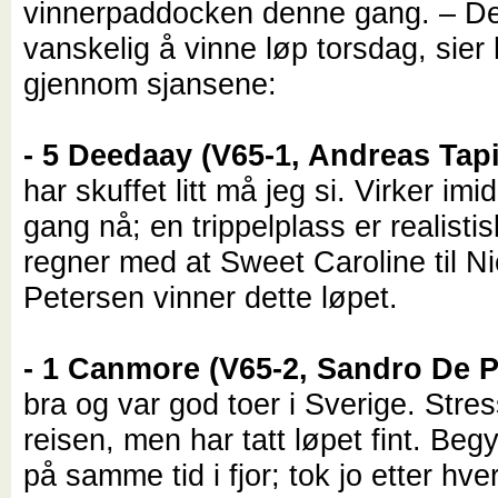
vinnerpaddocken denne gang. – Det
vanskelig å vinne løp torsdag, sier
gjennom sjansene:
- 5 Deedaay (V65-1, Andreas Tap
har skuffet litt må jeg si. Virker imidl
gang nå; en trippelplass er realisti
regner med at Sweet Caroline til Ni
Petersen vinner dette løpet.
- 1 Canmore (V65-2, Sandro De P
bra og var god toer i Sverige. Stre
reisen, men har tatt løpet fint. Beg
på samme tid i fjor; tok jo etter hve