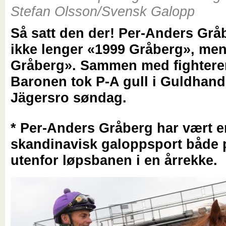
Stefan Olsson/Svensk Galopp
Så satt den der! Per-Anders Grå
ikke lenger «1999 Gråberg», me
Gråberg». Sammen med fighter
Baronen tok P-A gull i Guldhand
Jägersro søndag.
* Per-Anders Gråberg har vært e
skandinavisk galoppsport både 
utenfor løpsbanen i en årrekke.