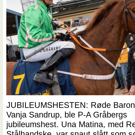
JUBILEUMSHESTEN: Røde Baronen
Vanja Sandrup, ble P-A Gråbergs
jubileumshest. Una Matina, med R
Stålhandske, var snaut slått som sø