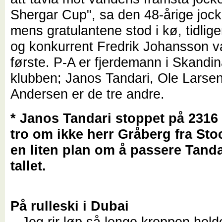
Shergar Cup", sa den 48-årige joc
mens gratulantene stod i kø, tidlige
og konkurrent Fredrik Johansson v
første. P-A er fjerdemann i Skandin
klubben; Janos Tandari, Ole Larse
Andersen er de tre andre.
* Janos Tandari stoppet på 2316
tro om ikke herr Gråberg fra St
en liten plan om å passere Tanda
tallet.
På rulleski i Dubai
– Jeg rir løp så lenge kroppen holde