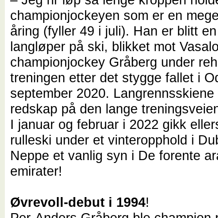
championjockeyen som er en meget
åring (fyller 49 i juli). Han er blitt e
langløper på ski, blikket mot Vasalo
championjockey Gråberg under reh
treningen etter det stygge fallet i 
september 2020. Langrennsskiene b
redskap på den lange treningsveien
I januar og februar i 2022 gikk elle
rulleski under et vinteropphold i Du
Neppe et vanlig syn i De forente a
emirater!
Øvrevoll-debut i 1994
!
Per-Anders Gråberg ble champion p