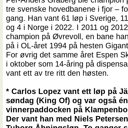
tre svenske hovedbanene i fjor – fo
gang. Han vant 61 løp i Sverige, 1
og 4 i Norge i 2022. I 2011 og 2012
champion på Øvrevoll, en bane han
på i OL-året 1994 på hesten Gigan
For øvrig det samme året Espen Sk
i oktober som 14-åring på dispens
vant ett av tre ritt den høsten.
* Carlos Lopez vant ett løp på J
søndag (King Of) og var også én
vinnerpaddocken på Klampenbor
Der vant han med Niels Petersen
Tuborg Åbningsløp. To ganger s