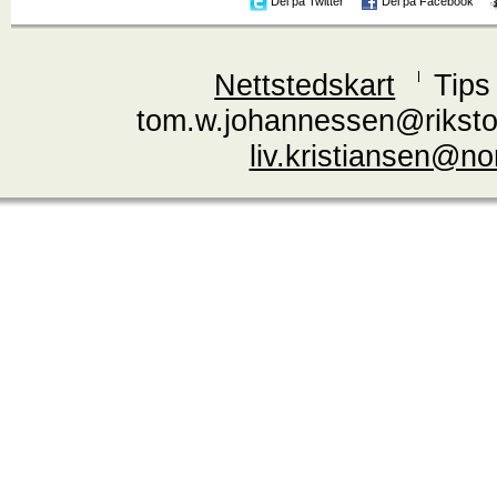
Del på Twitter
Del på Facebook
Nettstedskart
Tips
tom.w.johannessen@riksto
liv.kristiansen@n