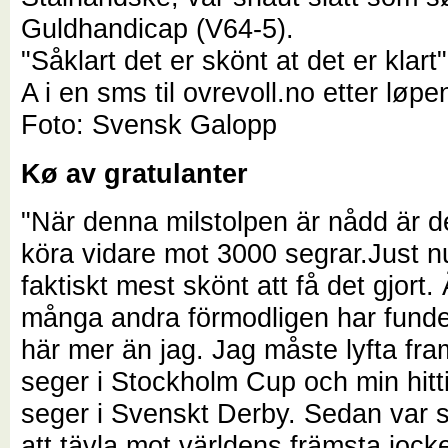
Guldhandicap (V64-5).
"Såklart det er skönt at det er klart"
A i en sms til ovrevoll.no etter løp
Foto: Svensk Galopp
Kø av gratulanter
"
När denna milstolpen är nådd är de
köra vidare mot 3000 segrar.Just n
faktiskt mest skönt att få det gjort
många andra förmodligen har funde
här mer än jag. Jag måste lyfta fra
seger i Stockholm Cup och min hitti
seger i Svenskt Derby. Sedan var så
att tävla mot världens främsta jock