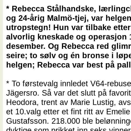
* Rebecca Stålhandske, lærling
og 24-årig Malmö-tjej, var helge
utropstegn! Hun var tilbake ette
alvorlig kneskade og operasjon 
desember. Og Rebecca red glimr
seire; to sølv og én bronse i løp
helgen; Rebecca var best på pall
* To førstevalg innledet V64-rebus
Jägersro. Så var det slutt på favori
Heodora, trent av Marie Lustig, avs
et 10.valg etter et fint ritt av Emelie
Gustafsson. 218.000 ble belønning
dyktige som prikket inn seks vinner