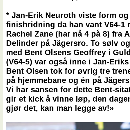
* Jan-Erik Neuroth viste form og 
finishridning da han vant V64-1
Rachel Zane (har nå 4 på 8) fra 
Delinder på Jägersro. To sølv o
med Bent Olsens Geoffrey i Gul
(V64-5) var også inne i Jan-Eriks
Bent Olsen tok for øvrig tre trene
på hjemmebane og én på Jägers
Vi har sansen for dette Bent-sita
gir et kick å vinne løp, den dage
gjør det, kan man legge av!»