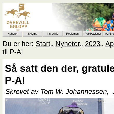
Nyheter
Skjema
Kurs/info
Reglement
Publikasjoner
Avl/Br
Du er her:
Start
Nyheter
2023
Apr
til P-A!
Så satt den der, gratuler
P-A!
Skrevet av Tom W. Johannessen,