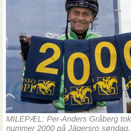
MILEPÆL: Per-Anders Gråberg tok 
nummer 2000 på Jägersro søndag.