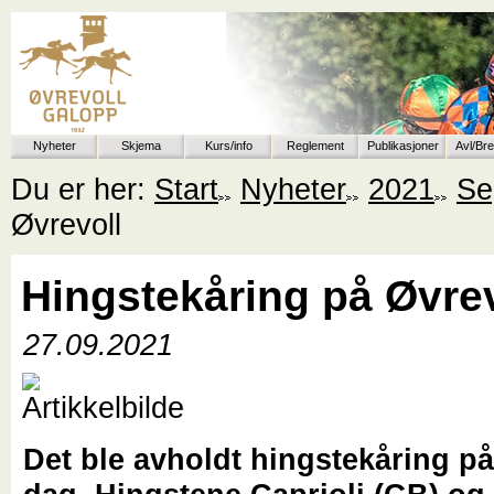
Nyheter
Skjema
Kurs/info
Reglement
Publikasjoner
Avl/Br
Du er her:
Start
Nyheter
2021
Se
Øvrevoll
Hingstekåring på Øvrev
27.09.2021
Det ble avholdt hingstekåring på