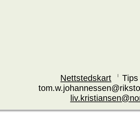
Nettstedskart
Tips
tom.w.johannessen@riksto
liv.kristiansen@n