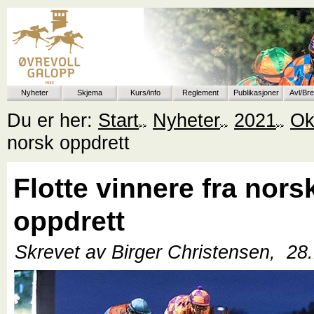
Nyheter
Skjema
Kurs/info
Reglement
Publikasjoner
Avl/Br
Du er her:
Start
Nyheter
2021
Ok
norsk oppdrett
Flotte vinnere fra nors
oppdrett
Skrevet av Birger Christensen,
28