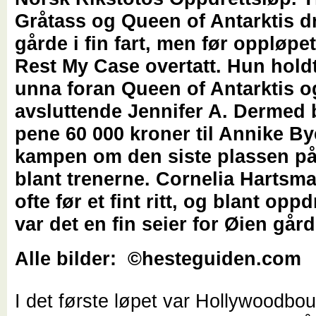
Gråtass og Queen of Antarktis d
gårde i fin fart, men før oppløpe
Rest My Case overtatt. Hun holdt
unna foran Queen of Antarktis og
avsluttende Jennifer A. Dermed 
pene 60 000 kroner til Annike B
kampen om den siste plassen på
blant trenerne. Cornelia Hartsm
ofte før et fint ritt, og blant opp
var det en fin seier for Øien gård
Alle bilder: ©hesteguiden.com
I det første løpet var Hollywoodbou