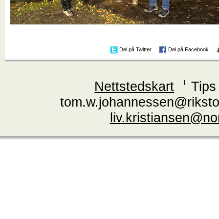
Del på Twitter
Del på Facebook
Nettstedskart
Tips
tom.w.johannessen@riksto
liv.kristiansen@n