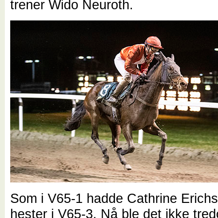
trener Wido Neuroth.
Som i V65-1 hadde Cathrine Erichs
hester i V65-3. Nå ble det ikke tre