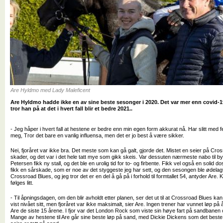
Are Hyldmo med Lady Maleficent
Are Hyldmo hadde ikke en av sine beste sesonger i 2020. Det var mer enn covid-19
tror han på at det i hvert fall blir et bedre 2021..
- Jeg håper i hvert fall at hestene er bedre enn min egen form akkurat nå. Har slitt med 
meg, Tror det bare en vanlig influensa, men det er jo best å være sikker.
Nei, fjoråret var ikke bra. Det meste som kan gå galt, gjorde det. Mistet en seier på C
skader, og det var i det hele tatt mye som gikk skeis. Var dessuten nærmeste nabo til 
Petersen fikk ny stall, og det ble en urolig tid for to- og firbente. Fikk vel også en solid 
fikk en sårskade, som er noe av det styggeste jeg har sett, og den sesongen ble ødelagt.
Crossroad Blues, og jeg tror det er en del å gå på i forhold til formtallet 54, antyder Are. K
følges litt.
- Til åpningsdagen, om den blir avholdt etter planen, ser det ut til at Crossroad Blues k
vist nivået sitt, men fjoråret var ikke maksimalt, sier Are. Ingen trener har vunnet løp 
Are de siste 15 årene. I fjor var det London Rock som viste sin høye fart på sandbanen 
Mange av hestene til Are går sine beste løp på sand, med Dickie Dickens som det best