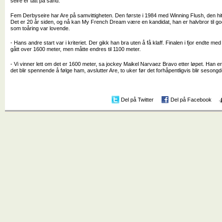
seire er tatt på sand.
Fem Derbyseire har Are på samvittigheten. Den første i 1984 med Winning Flush, den hitti
Det er 20 år siden, og nå kan My French Dream være en kandidat, han er halvbror til 
som toåring var lovende.
- Hans andre start var i kriteriet. Der gikk han bra uten å få klaff. Finalen i fjor endte me
gått over 1600 meter, men måtte endres til 1100 meter.
- Vi vinner lett om det er 1600 meter, sa jockey Maikel Narvaez Bravo etter løpet. Han er i
det blir spennende å følge ham, avslutter Are, to uker før det forhåpentligvis blir sesongd
Del på Twitter
Del på Facebook