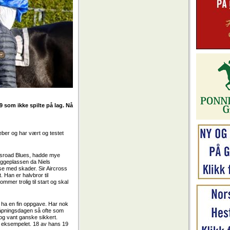
 som ikke spilte på lag. Nå
feber og har vært og testet
rossroad Blues, hadde mye
byggeplassen da Niels
dose med skader. Sir Aircross
 Han er halvbror til
ommer trolig til start og skal
an ha en fin oppgave. Har nok
på åpningsdagen så ofte som
og vant ganske sikkert.
e eksempelet. 18 av hans 19