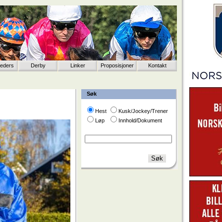
eeders
Derby
Linker
Proposisjoner
Kontakt
Søk
Hest
Kusk/Jockey/Trener
Løp
Innhold/Dokument