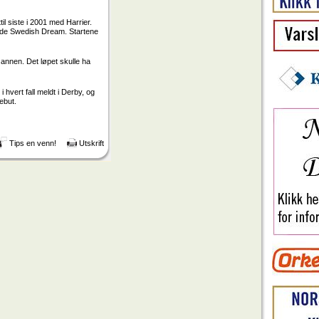
l siste i 2001 med Harrier.
gode Swedish Dream. Startene
d annen. Det løpet skulle ha
 hvert fall meldt i Derby, og
ebut.
Tips en venn!
Utskrift