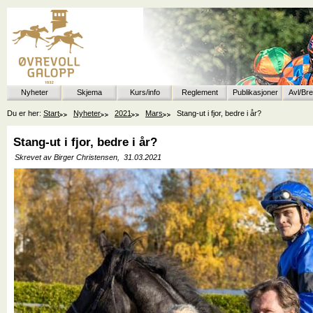
Nyheter
Skjema
Kurs/info
Reglement
Publikasjoner
Avl/Br
Du er her:
Start
Nyheter
2021
Mars
Stang-ut i fjor, bedre i år?
Stang-ut i fjor, bedre i år?
Skrevet av Birger Christensen,
31.03.2021