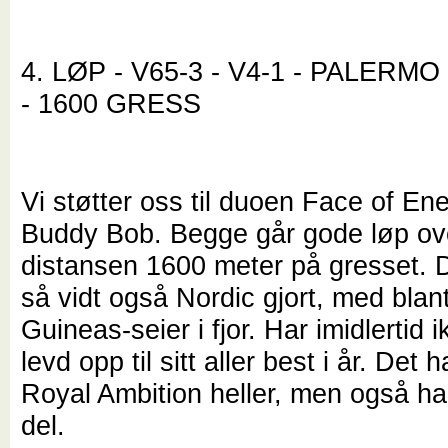
4. LØP - V65-3 - V4-1 - PALER
- 1600 GRESS
Vi støtter oss til duoen Face of En
Buddy Bob. Begge går gode løp ov
distansen 1600 meter på gresset. D
så vidt også Nordic gjort, med blan
Guineas-seier i fjor. Har imidlertid i
levd opp til sitt aller best i år. Det h
Royal Ambition heller, men også h
del.