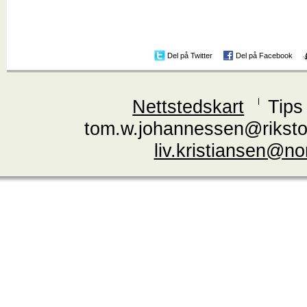
Del på Twitter
Del på Facebook
Nettstedskart
Tips
tom.w.johannessen@riksto
liv.kristiansen@n