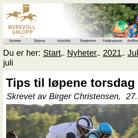
Nyheter
Skjema
Kurs/info
Reglement
Publikasjoner
Avl/Br
Du er her:
Start
Nyheter
2021
Jul
juli
Tips til løpene torsdag 
Skrevet av Birger Christensen,
27