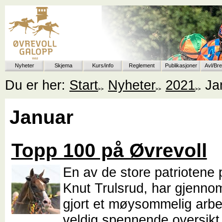
Nyheter
Skjema
Kurs/info
Reglement
Publikasjoner
Avl/Br
Du er her:
Start
Nyheter
2021
Ja
Januar
Topp 100 på Øvrevoll
En av de store patriotene 
Knut Trulsrud, har gjenn
gjort et møysommelig arb
veldig spennende oversikt.