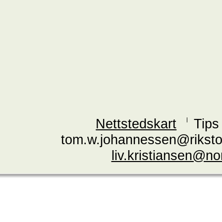
Nettstedskart
Tips
tom.w.johannessen@riksto
liv.kristiansen@n