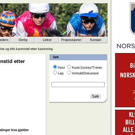
eeders
Derby
Linker
Proposisjoner
Kontakt
ine og info karenstid etter kastrering
Søk
nstid etter
Hest
Kusk/Jockey/Trener
Løp
Innhold/Dokument
linger hva gjelder