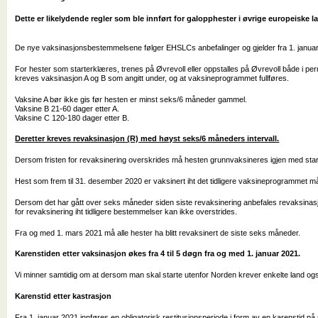
Dette er likelydende regler som ble innført for galopphester i øvrige europeiske la
De nye vaksinasjonsbestemmelsene følger EHSLCs anbefalinger og gjelder fra 1. janua
For hester som starterklæres, trenes på Øvrevoll eller oppstalles på Øvrevoll både i per
kreves vaksinasjon A og B som angitt under, og at vaksineprogrammet fullføres.
Vaksine A bør ikke gis før hesten er minst seks/6 måneder gammel. ​
Vaksine B 21-60 dager etter A.​
Vaksine C 120-180 dager etter B.​
Deretter kreves revaksinasjon (R) med høyst seks/6 måneders intervall.
Dersom fristen for revaksinering overskrides må hesten grunnvaksineres igjen med start
Hest som frem til 31. desember 2020 er vaksinert iht det tidligere vaksineprogrammet m
Dersom det har gått over seks måneder siden siste revaksinering anbefales revaksinasjo
for revaksinering iht tidligere bestemmelser kan ikke overstrides.
Fra og med 1. mars 2021 må alle hester ha blitt revaksinert de siste seks måneder.
Karenstiden etter vaksinasjon økes fra 4 til 5 døgn fra og med 1. januar 2021.
Vi minner samtidig om at dersom man skal starte utenfor Norden krever enkelte land o
Karenstid etter kastrasjon
Fra 1. januar 2021 innføres en obligatorisk restitusjonsperiode i form av en karenstid p