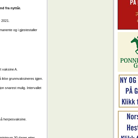
nd fra nyttår.
r 2021.
manente og i gjestestaller
 vaksine A.​
å ikke grunnvaksineres igjen.
n snarest mulig. Intervallet
gså herpesvaksine.
å minimum 30 dager etter