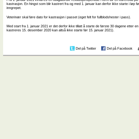
kastrasjon. En hingst som blir kastrert fra og med 1. januar kan derfor ikke starte i løp før
inngrepet.
Veterinær skal føre dato for kastrasjon i passet (eget felt for fullblodshester i pass).
Med start fra 1. januar 2021 er det derfor ikke tillatt å starte de første 30 dagene etter 
kastreres 15. desember 2020 kan altså ikke starte før 15. januar 2021).
Del på Twitter
Del på Facebook