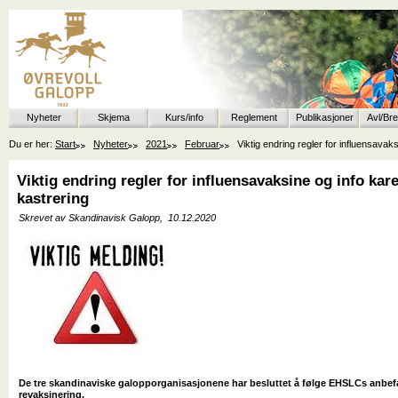
Nyheter
Skjema
Kurs/info
Reglement
Publikasjoner
Avl/Br
Du er her:
Start
Nyheter
2021
Februar
Viktig endring regler for influensavaks
Viktig endring regler for influensavaksine og info kare
kastrering
Skrevet av Skandinavisk Galopp,
10.12.2020
De tre skandinaviske galopporganisasjonene har besluttet å følge EHSLCs anbefa
revaksinering.