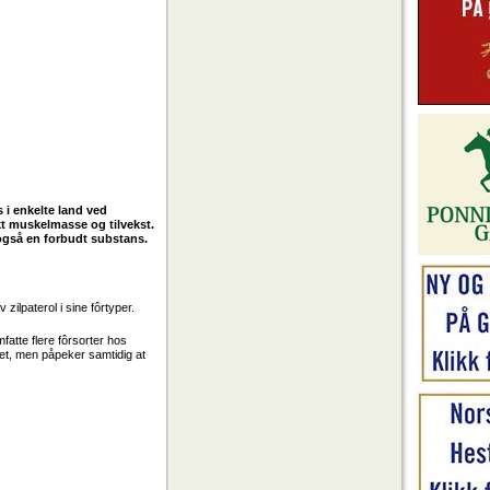
 i enkelte land ved
kt muskelmasse og tilvekst.
 også en forbudt substans.
ilpaterol i sine fôrtyper.
fatte flere fôrsorter hos
et, men påpeker samtidig at