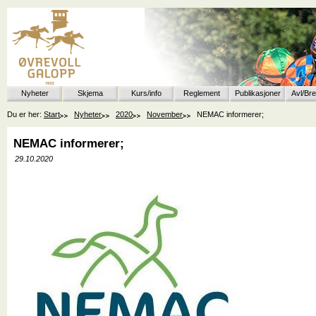
Nyheter
Skjema
Kurs/info
Reglement
Publikasjoner
Avl/Br
Du er her:
Start
Nyheter
2020
November
NEMAC informerer;
NEMAC informerer;
29.10.2020