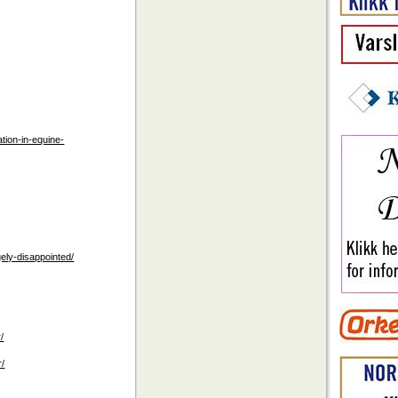
tion-in-equine-
gely-disappointed/
/
r/