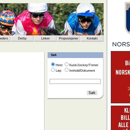
eeders
Derby
Linker
Proposisjoner
Kontakt
Søk
Hest
Kusk/Jockey/Trener
Løp
Innhold/Dokument