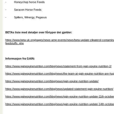
- Honeychop horse Feeds
- Saracen Horse Feeds
- Spillers, Winergy, Pegasus
BETAs liste med detaljer over fôrtyper det gjelder:
https://www.beta-uk.org/pages/news-amp-events/news/beta-update-zilpaterol-contamina
feedstuffs..php
Informasjon fra GAIN:
https://www.gainequinenutrition.com/blog/news/statement-from-gain-equine-nutrition-2/
https://www.gainequinenutrition.com/blog/news/the-team-at-gain-equine-nutrition-are-hu
https://www.gainequinenutrition.com/blog/news/gain-equine-nutrition-update/
https://www.gainequinenutrition.com/blog/news/updated-statement-gain-equine-nutrition/
https://www.gainequinenutrition.com/blog/news/gain-equine-nutrition-update-11th-october
https://www.gainequinenutrition.com/blog/news/gain-equine-nutrition-update-14th-octobe