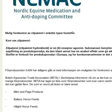
Mulig forekomst av zilpaterol i enkelte typer hestefôr.
Kort om zilpaterol:
Zilpaterol (zilpaterol hydroklorid) er en β2-reseptor agonist. Substansen benyttes
oppfôring av produksjonsdyr, da den blant annet har en anabol effekt som gir ø
Stoffet er forbudt for produksjonsdyr i Europa, og for konkurransehester er det
Fôrprodusenten GAIN har tidligere gått ut med informasjon om muligeten for forekomst av z
British Equestrian Trade Association (BETA) I Storbritania informerer nå om at det kan om
mange fôrprodusenter. BETA har laget en liste over fôrprodusenter som kan være ramm
det kan gjelde flere. De som er nevnt på listen er blant annet:
- Allen and Page Products
- Baileys Horse Feeds
- Hilight Horse Feeds