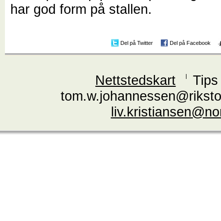
har god form på stallen.
Del på Twitter
Del på Facebook
Nettstedskart
Tips
tom.w.johannessen@riksto
liv.kristiansen@n