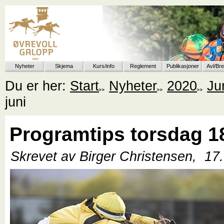
Nyheter
Skjema
Kurs/info
Reglement
Publikasjoner
Avl/Br
Du er her:
Start
Nyheter
2020
Ju
juni
Programtips torsdag 18
Skrevet av Birger Christensen,
17