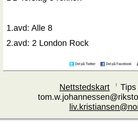
1.avd: Alle 8
2.avd: 2 London Rock
Del på Twitter
Del på Facebook
Nettstedskart
Tips
tom.w.johannessen@riksto
liv.kristiansen@n