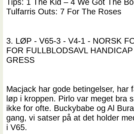
Tips: 1 The Kid – 4 We Got The Bo
Tulfarris Outs: 7 For The Roses
3. LØP - V65-3 - V4-1 - NORSK 
FOR FULLBLODSAVL HANDICAP 
GRESS
Macjack har gode betingelser, har f
løp i kroppen. Pirlo var meget bra s
ikke for ofte. Buckybabe og Al Bur
gang, vi satser på at det holder med
i V65.