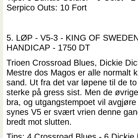
Serpico Outs: 10 Fort
5. LØP - V5-3 - KING OF SWEDE
HANDICAP - 1750 DT
Trioen Crossroad Blues, Dickie Di
Mestre dos Magos er alle normalt k
sand. Ut fra det var løpene til de t
sterke på gress sist. Men de øvrige
bra, og utgangstempoet vil avgjøre
synes V5 er svært vrien denne gan
bredt mot slutten.
Tips: 4 Crossroad Blues - 6 Dickie