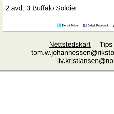
2.avd: 3 Buffalo Soldier
Del på Twitter
Del på Facebook
Nettstedskart
Tips
tom.w.johannessen@riksto
liv.kristiansen@n