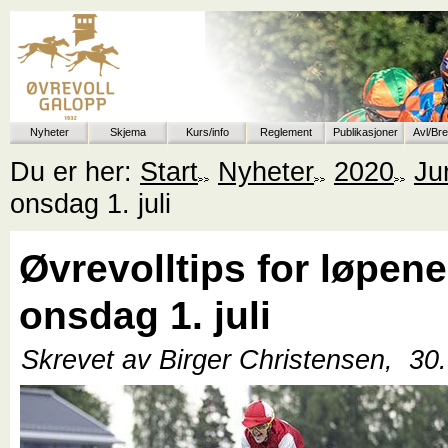
Nyheter
Skjema
Kurs/info
Reglement
Publikasjoner
Avl/Br
Du er her:
Start
Nyheter
2020
Ju
onsdag 1. juli
Øvrevolltips for løpene
onsdag 1. juli
Skrevet av Birger Christensen,
30