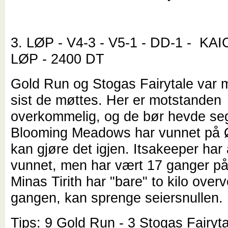
3. LØP - V4-3 - V5-1 - DD-1 - K
LØP - 2400 DT
Gold Run og Stogas Fairytale var m
sist de møttes. Her er motstanden
overkommelig, og de bør hevde seg
Blooming Meadows har vunnet på Ø
kan gjøre det igjen. Itsakeeper har 
vunnet, men har vært 17 ganger på 
Minas Tirith har "bare" to kilo over
gangen, kan sprenge seiersnullen.
Tips: 9 Gold Run - 3 Stogas Fairyta