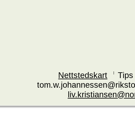
Nettstedskart
Tips
tom.w.johannessen@riksto
liv.kristiansen@n