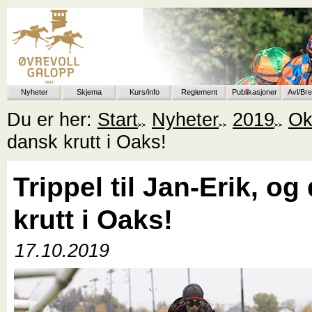
Nyheter
Skjema
Kurs/info
Reglement
Publikasjoner
Avl/Br
Du er her:
Start
Nyheter
2019
Ok
dansk krutt i Oaks!
Trippel til Jan-Erik, o
krutt i Oaks!
17.10.2019