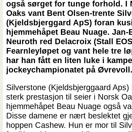
også sørget for tunge forhold. I
Oaks vant Bent Olsen-trente Sil
(Kjeldsbjerggard ApS) foran kus
hjemmehåpet Beau Nuage. Jan-E
Neuroth red Delacroix (Stall EOS) 
Fearnleyløpet og vant hele tre l
har han fått en liten luke i kam
jockeychampionatet på Øvrevoll
Silverstone (Kjeldsbjerggaard Aps) 
sterk prestasjon til seier i Norsk 
hjemmehåpet Beau Nuage også var
Disse damene er nært beslektet g
hoppen Cashew. Hun er mor til Sil