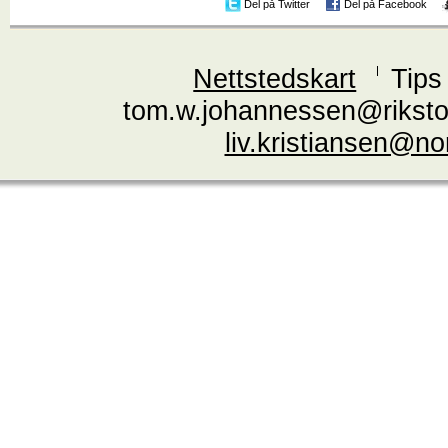
Del på Twitter
Del på Facebook
Nettstedskart
Tips
tom.w.johannessen@riksto
liv.kristiansen@n