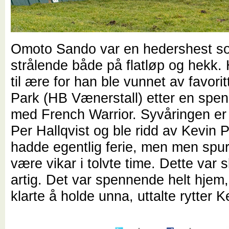
Omoto Sando var en hedershest s
strålende både på flatløp og hekk.
til ære for han ble vunnet av favori
Park (HB Vænerstall) etter en spen
med French Warrior. Syvåringen er 
Per Hallqvist og ble ridd av Kevin P
hadde egentlig ferie, men men spu
være vikar i tolvte time. Dette var s
artig. Det var spennende helt hjem
klarte å holde unna, uttalte rytter K