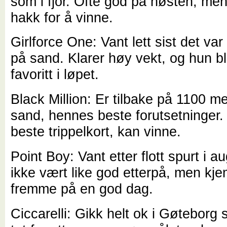
som i fjor. Ofte god på høsten, me
hakk for å vinne.
Girlforce One: Vant lett sist det va
på sand. Klarer høy vekt, og hun bl
favoritt i løpet.
Black Million: Er tilbake på 1100 m
sand, hennes beste forutsetninger.
beste trippelkort, kan vinne.
Point Boy: Vant etter flott spurt i a
ikke vært like god etterpå, men kj
fremme på en god dag.
Ciccarelli: Gikk helt ok i Gøteborg s