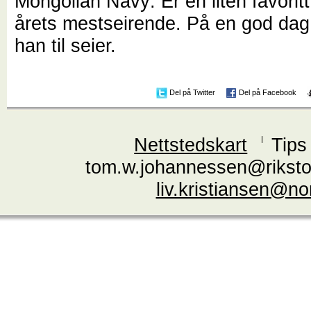
Mongolian Navy: Er en liten favoritt t
årets mestseirende. På en god dag
han til seier.
Del på Twitter
Del på Facebook
Nettstedskart
Tips
tom.w.johannessen@riksto
liv.kristiansen@n