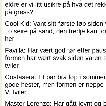
eldre er vi litt usikre på hva det rekk
på gress?
Cool Kid: Vant sitt første løp siden v
To seire på sand, den tredje kan f
her
Favilla: Har vært god før etter pau
formen har vært svak siden våren 2
tviler.
Costasera: Et par bra løp i sommer
gode hester, men formen er neppe 
Vi tviler.
Master Lorenzo: Har gått jevnt og br