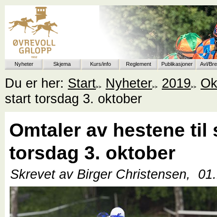
Nyheter
Skjema
Kurs/info
Reglement
Publikasjoner
Avl/Br
Du er her:
Start
Nyheter
2019
Ok
start torsdag 3. oktober
Omtaler av hestene til 
torsdag 3. oktober
Skrevet av Birger Christensen,
01