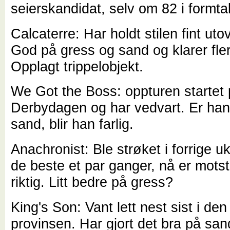
seierskandidat, selv om 82 i formtal
Calcaterre: Har holdt stilen fint ut
God på gress og sand og klarer fler
Opplagt trippelobjekt.
We Got the Boss: oppturen startet
Derbydagen og har vedvart. Er han 
sand, blir han farlig.
Anachronist: Ble strøket i forrige u
de beste et par ganger, nå er mots
riktig. Litt bedre på gress?
King's Son: Vant lett nest sist i de
provinsen. Har gjort det bra på sa