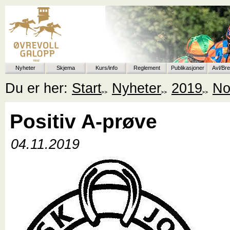
Nyheter
Skjema
Kurs/info
Reglement
Publikasjoner
Avl/Br
Du er her:
Start
Nyheter
2019
No
Positiv A-prøve
04.11.2019