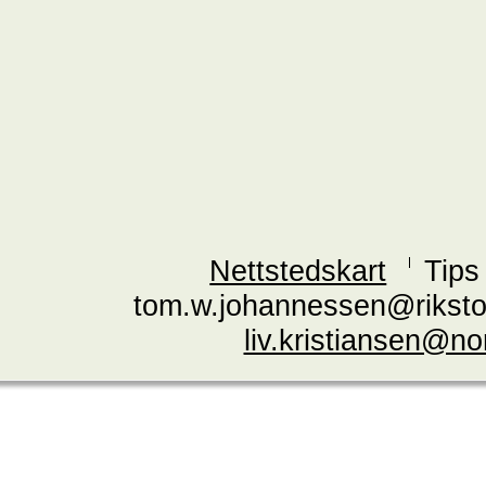
Nettstedskart
Tips
tom.w.johannessen@riksto
liv.kristiansen@n