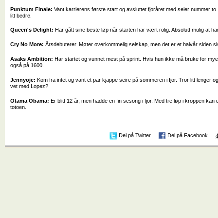
Punktum Finale:
Vant karrierens første start og avsluttet fjoråret med seier nummer to
litt bedre.
Queen's Delight:
Har gått sine beste løp når starten har vært rolig. Absolutt mulig at h
Cry No More:
Årsdebuterer. Møter overkommelig selskap, men det er et halvår siden sis
Asaks Ambition:
Har startet og vunnet mest på sprint. Hvis hun ikke må bruke for mye
også på 1600.
Jennyoje:
Kom fra intet og vant et par kjappe seire på sommeren i fjor. Tror litt lenger
vet med Lopez?
Otama Obama:
Er blitt 12 år, men hadde en fin sesong i fjor. Med tre løp i kroppen kan d
totoen.
Del på Twitter
Del på Facebook