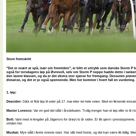
Store fremskritt
"Det er svært at spå, især om fremtiden", er blitt et uttrykk som danske Storm P ble
også for torsdagens løp på Øvrevoll, selv om Storm P neppe hadde dette i tankene
den lavere klassen, og da er det ekstra stor sjanse for fremgang. Dessuten prøve
distanse, og det er jo også spennende. Men her kommer i hvert fall en vurdering.
1. løp:
Deecider:
Gikk et flott løp til seier på 17. mai etter tet hele veien. Med en liknende innsat
Master Lorenzo:
Var en god del slått i årsdebuten. Trolig trenger han et løp eller to til i 
Bolt:
Vant med ni lengder på Jägersro for drøyt to år siden. Er litt ujevn i prestasjonen
striden her.
Muskat:
Mye slått i livets eneste start. Har slitt med hoste, og det kan være litt tidlig. Men 