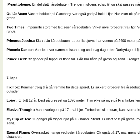
Meanttobeme:
En del slått i årsdebuten. Trenger muligens et løp til, og skal passes nå
Oui Je Veux:
Vant et hekkeløp i Gøteborg, var også god på hekk i fjor. Har vært ok p
gress.
Two Times:
Imponerte stort med lett seier i årsdebuten. Virket mye forbedret fra i fjor. 
runde.
Princess Jessica:
Klart slått i årsdebuten. Løper litt ujevnt, har vunnet på 2400 meter p
Phoenix Dancer:
Vant lett over samme distanse og underlag dagen før Derbydagen i fj
Prince Field:
32 ganger på trippel er flotte tall. Går bra både på gress og sand. Trenger trol
7. løp:
Fix Fox:
Kommer trolig til å gå fremme fra dette sporet. Er sikkert forbedret fra årsdebu
outsider.
Loire¨:
Er blitt 12 år. Best på gresset og 1370 meter. Tror ikke så mye på Frankrikes l
Elusive Thought:
Vant overlegent på 17. mai i fjor. Forbedret i siste start, kan overraske
My Cup of Tea:
11 ganger på trippel i fjor på 16 starter. Sterkt. Er klart best på gress, 
sand.
Eternal Flame:
Overrasket mange ved seier i årsdebuten. Ok også på 17. mai, mens vi
distansen.