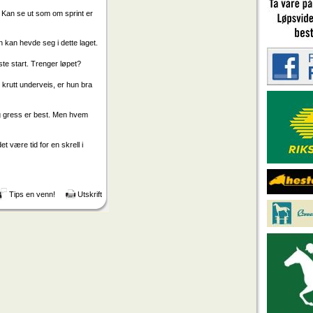
. Kan se ut som om sprint er
an kan hevde seg i dette laget.
te start. Trenger løpet?
 krutt underveis, er hun bra
 og gress er best. Men hvem
et være tid for en skrell i
Tips en venn!
Utskrift