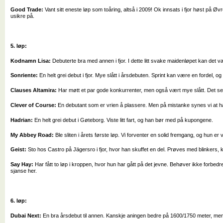
Good Trade:
Vant sitt eneste løp som toåring, altså i 2009! Ok innsats i fjor høst på Øv
usikre på.
5. løp:
Kodnamn Lisa:
Debuterte bra med annen i fjor. I dette litt svake maidenløpet kan det 
Sonriente:
En helt grei debut i fjor. Mye slått i årsdebuten. Sprint kan være en fordel, o
Clauses Altamira:
Har møtt et par gode konkurrenter, men også vært mye slått. Det ser
Clever of Course:
En debutant som er vrien å plassere. Men på mistanke synes vi at 
Hadrian:
En helt grei debut i Gøteborg. Viste litt fart, og han bør med på kupongene.
My Abbey Road:
Ble sliten i årets første løp. Vi forventer en solid fremgang, og hun er v
Geist:
Sto hos Castro på Jägersro i fjor, hvor han skuffet en del. Prøves med blinkers, 
Say Hay:
Har fått to løp i kroppen, hvor hun har gått på det jevne. Behøver ikke forbed
sjanse her.
6. løp:
Dubai Next:
En bra årsdebut til annen. Kanskje aningen bedre på 1600/1750 meter, men