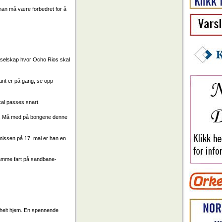
 han må være forbedret for å
et selskap hvor Ocho Rios skal
ant er på gang, se opp
skal passes snart.
pp. Må med på bongene denne
 missen på 17. mai er han en
samme fart på sandbane-
t helt hjem. En spennende