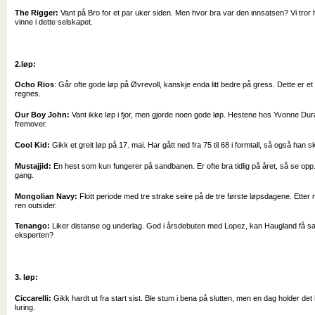
The Rigger:
Vant på Bro for et par uker siden. Men hvor bra var den innsatsen? Vi tror
vinne i dette selskapet.
2.løp:
Ocho Rios
: Går ofte gode løp på Øvrevoll, kanskje enda litt bedre på gress. Dette er 
regnes.
Our Boy John:
Vant ikke løp i fjor, men gjorde noen gode løp. Hestene hos Yvonne Dur
fremover.
Cool Kid:
Gikk et greit løp på 17. mai. Har gått ned fra 75 til 68 i formtall, så også han 
Mustajjid:
En hest som kun fungerer på sandbanen. Er ofte bra tidlig på året, så se o
gang.
Mongolian Navy:
Flott periode med tre strake seire på de tre første løpsdagene. Etter
ren outsider.
Tenango:
Liker distanse og underlag. God i årsdebuten med Lopez, kan Haugland få 
eksperten?
3. løp:
Ciccarelli:
Gikk hardt ut fra start sist. Ble stum i bena på slutten, men en dag holder de
luring.