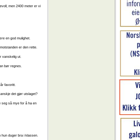
revoll, men 2400 meter er vi
være en god mulighet.
g motstanden er den rette.
 vanskelig ut.
han bør regnes.
år favoritt.
kanskje det gjør utslaget?
re seg så mye for å ha en
 hun duger bra i klassen.