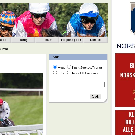
eeders
Derby
Linker
Proposisjoner
Kontakt
3. mai
Søk
Hest
Kusk/Jockey/Trener
Løp
Innhold/Dokument