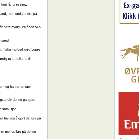
r hun får gressløp.
å sand, men enda bedre på
Vårt førstevalg i en åpen V65-
å sand.
or. Tidlig motbud med Lopez.
ig et løp eller to til.
ten, og han er en stor
engste elv denne gangen.
 som i fjor.
men har også gjort det bra på
 er mer usikre på denne