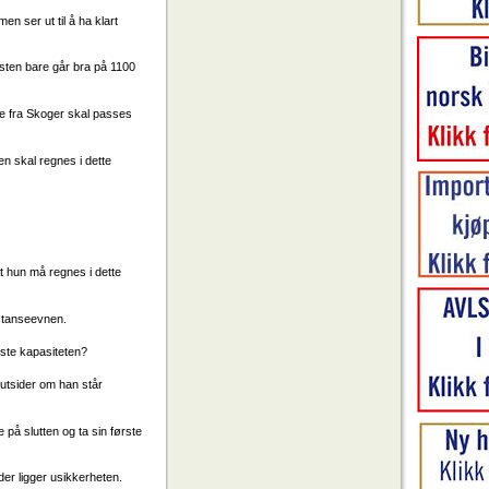
en ser ut til å ha klart
nesten bare går bra på 1100
ene fra Skoger skal passes
n skal regnes i dette
at hun må regnes i dette
distanseevnen.
rste kapasiteten?
outsider om han står
på slutten og ta sin første
der ligger usikkerheten.