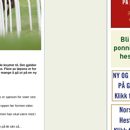
 knyttet til. Det gjelder
. Flere av løpene er for
r mange å gå ut på en ny
s er sjansen for seier stor.
kroppen før formen sitter.
e, men han skal være med i
på litt sikt så...