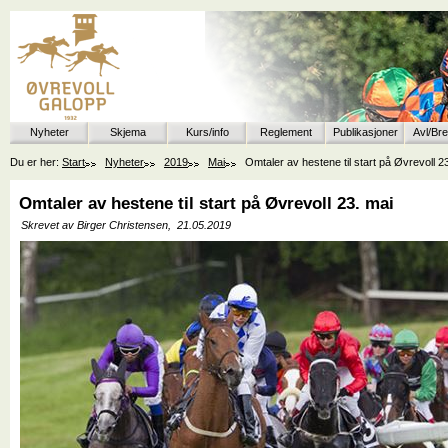
Nyheter
Skjema
Kurs/info
Reglement
Publikasjoner
Avl/Br
Du er her:
Start
Nyheter
2019
Mai
Omtaler av hestene til start på Øvrevoll 2
Omtaler av hestene til start på Øvrevoll 23. mai
Skrevet av Birger Christensen,
21.05.2019