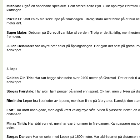
Miltonia:
Også en sandbane-spesialist. Fem sterke seire i fjor. Gikk opp mye i formtall, m
klatringen.
Priceless:
Vant en av tre seire i fjor på finaledagen. Utrolig stabil med tanke på at hun 
meter dirt.
Super Major:
Debuten på Øvrevoll var ikke all verden. Trolig er det litt tidlig, men hest
fremover.
Julien Delamare:
Var uhyre nær seier på åpningsdagen. Har gjort det best på gress, me
selskapet
4. løp:
Golden Gin Tric:
Har tatt begge sine seire over 2400 meter på Øvrevoll. Det er nok til 
selskapet.
Stogas Fairytale:
Har aldri tjent penger på annet enn sprint. Ok fart, men vi tviler på 
Rintintin:
Løper bra i perioder av løpene, men kan finne på å bryte ut. Kanskje den stø
Fort:
Har møtt noen gode, men også vært veldig mye slått. Vrien å plassere i feltet, en 
distansen.
Minas Tirith:
Har aldri vunnet, men har vært nummer to fire ganger. Kan passere mange 
seier.
Stogas Dancer:
Har en seier med Lopez på 1600 meter. Har aldri startet på distansen, 