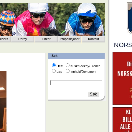
eeders
Derby
Linker
Proposisjoner
Kontakt
Søk
Hest
Kusk/Jockey/Trener
Løp
Innhold/Dokument