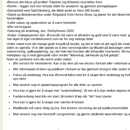
•Bevisst økt fokus på profiler! Tobeinte (og firbeinte) skal løftes frem
•NoArk – legger ned stor innsats både for amatører og gjennom ponnigaloppen
•Samarbeid med Stall Eikeberg, ble tildelt andel av Hest 360 fondet
•Stand og tilstedeværelse under Kingsland Oslo Horse Show, og planer for økt tilnærmi
hestemiljøet
•Løfte status og opplevelsen av å være hesteeier
•Økt servicegrad
•Satsning på andelslag, eks. Derbyhesten 2020
•Kultur. Galoppsporten (les: Øvrevoll) må være et attraktivt og godt sted å være med go
har laget et eget verdidokument som tar for seg nettopp dette
Under møtet kom det mange gode innspill på bordet, og det er klart at det også ble snakk 
siden av agenda. Vi er alle opptatt av å øke servicegraden og tilbudet på løpsdager ytterl
matservering, spilleopplæring, og i det hele tatt hvordan alle behandler hverandre. Øvre
møteplass og vi skal gjenspeile våre verdier "lidenskap, takhøyde og full galopp".
Noen av punktene som ble nevnt under møtet:
Økt service for hesteeierne: Kan vi by dem på noe ekstra i forkant eller i etterkant 
Mer informasjon til eiere og publikum i forkant av løp gjennom brosjyre eller andre 
Fokus på andelslag: Hva kan Øvrevoll bidra med for å skape flere andelslag og hvilk
nye eiere
Man ønsker seg et opplæringsprogram for alle deler av sporten
Hva kan vi gjøre for å skape mer "underholdning", få mer til å skje mellom løpene et
Fadderordning med info om start, bli invitert til løp når "din" hest starter
Hva kan vi gjøre for å skape mer nærhet til hesten
Mattilbudet må være riktig og bra. Det ønskes servering ute på publikumsområdet
Man ønsker seg mer lesestoff i programmet, og gjerne utfyllende løpsreferater og a