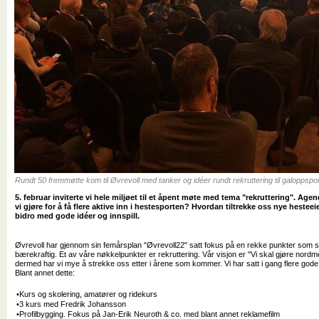
Rundt 50 fremmøtte kom til Øvrevoll med tanker og idéer rundt rekruttering til galoppspo
5. februar inviterte vi hele miljøet til et åpent møte med tema "rekruttering". Ag
vi gjøre for å få flere aktive inn i hestesporten? Hvordan tiltrekke oss nye heste
bidro med gode idéer og innspill.
Øvrevoll har gjennom sin femårsplan "Øvrevoll22" satt fokus på en rekke punkter som 
bærekraftig. Et av våre nøkkelpunkter er rekruttering. Vår visjon er "Vi skal gjøre nord
dermed har vi mye å strekke oss etter i årene som kommer. Vi har satt i gang flere gode r
Blant annet dette:
•Kurs og skolering, amatører og ridekurs
•3 kurs med Fredrik Johansson
•Profilbygging. Fokus på Jan-Erik Neuroth & co. med blant annet reklamefilm