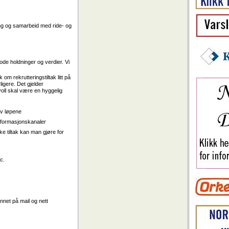
ng og samarbeid med ride- og
de holdninger og verdier. Vi
om rekrutteringstiltak litt på
igere. Det gjelder
voll skal være en hyggelig
av løpene
informasjonskanaler
e tiltak kan man gjøre for
c.
nnet på mail og nett