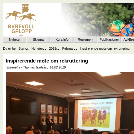
Nyheter
Skjema
Kurs/info
Reglement
Publikasjoner
Avl/Br
Du er her:
Start
Nyheter
2019
Februar
Inspirerende møte om rekruttering
Inspirerende møte om rekruttering
Skrevet av Thomas Gjelsås,
14.02.2019