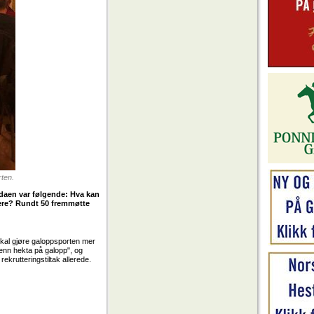
rten.
endaen var følgende: Hva kan
eiere? Rundt 50 fremmøtte
skal gjøre galoppsporten mer
menn hekta på galopp", og
ekrutteringstiltak allerede.