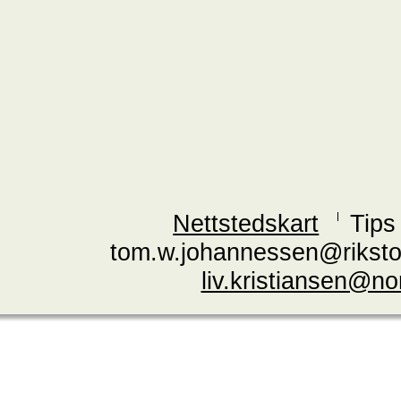
Nettstedskart
Tips
tom.w.johannessen@riksto
liv.kristiansen@n