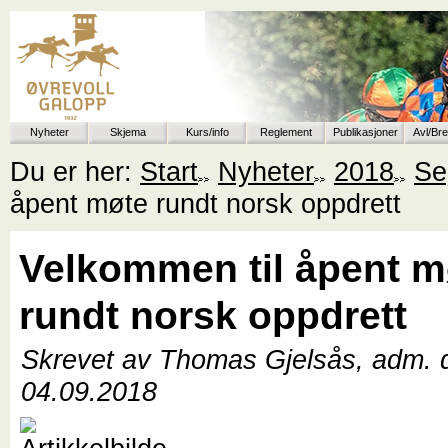
Nyheter
Skjema
Kurs/info
Reglement
Publikasjoner
Avl/Br
Du er her:
Start
Nyheter
2018
Se
åpent møte rundt norsk oppdrett
Velkommen til åpent m
rundt norsk oppdrett
Skrevet av Thomas Gjelsås, adm. d
04.09.2018