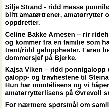
Silje Strand
- ridd masse ponnil
blitt amatørtrener, amatørrytter 
oppdretter.
Celine Bakke Arnesen
– rir ride
og kommer fra en familie som h
trent/ridd galopphester. Faren h
dommersjef på Bjerke.
Kajsa Viken
– ridd ponnigalopp o
galopp- og travhestene til Stein
Hun har montélisens og vi håper
amatørrytterlisens på Øvrevoll s
For nærmere spørsmål om samli