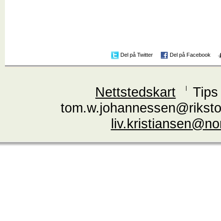
Del på Twitter
Del på Facebook
Nettstedskart
Tips
tom.w.johannessen@riksto
liv.kristiansen@n