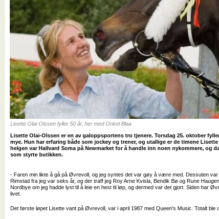
Lisette Olai-Olssen fyller 50 år, her med Onkel Blaa
Lisette Olai-Olssen er en av galoppsportens tro tjenere. Torsdag 25. oktober fyller
mye. Hun har erfaring både som jockey og trener, og utallige er de timene Lisette h
helgen var Hallvard Soma på Newmarket for å handle inn noen nykommere, og da 
som styrte butikken.
- Faren min likte å gå på Øvrevoll, og jeg syntes det var gøy å være med. Dessuten var 
Rimstad fra jeg var seks år, og der traff jeg Roy Arne Kvisla, Bendik Bø og Rune Haugen
Nordbye om jeg hadde lyst til å leie en hest til løp, og dermed var det gjort. Siden har Øvr
livet.
Det første løpet Lisette vant på Øvrevoll, var i april 1987 med Queen's Music. Totalt ble