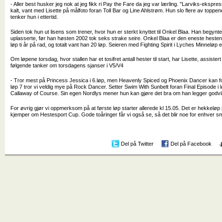
- Aller best husker jeg nok at jeg fikk ri Pay the Fare da jeg var lærling. "Larviks-ekspr
kalt, vant med Lisette på målfoto foran Toll Bar og Line Ahlstrøm. Hun slo flere av toppene 
tenker hun i ettertid.
Siden tok hun ut lisens som trener, hvor hun er sterkt knyttet til Onkel Blaa. Han begynte
uplasserte, før han høsten 2002 tok seks strake seire. Onkel Blaa er den eneste heste
løp ti år på rad, og totalt vant han 20 løp. Seieren med Fighting Spirit i Lyches Minneløp e
Om løpene torsdag, hvor stallen har et tosifret antall hester til start, har Lisette, assister
følgende tanker om torsdagens sjanser i V5/V4
- Tror mest på Princess Jessica i 6.løp, men Heavenly Spiced og Phoenix Dancer kan for
løp 7 tror vi veldig mye på Rock Dancer. Setter Swim With Sunbelt foran Final Episode i lø
Callaway of Course. Sin egen Nordlys mener hun kan gjøre det bra om han legger godviljen t
For øvrig gjør vi oppmerksom på at første løp starter allerede kl 15.05. Det er hekkel
kjemper om Hestesport Cup. Gode toåringer får vi også se, så det blir noe for enhver sm
Del på Twitter
Del på Facebook