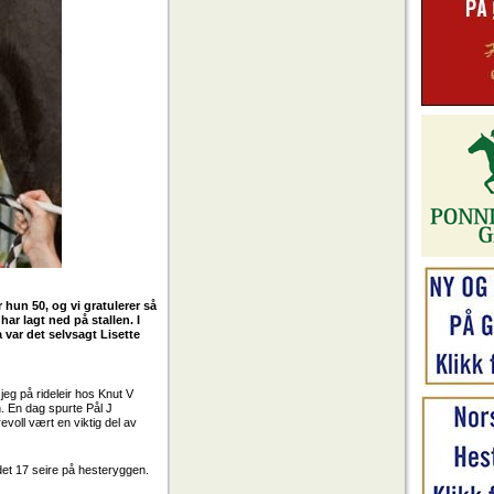
 hun 50, og vi gratulerer så
ar lagt ned på stallen. I
var det selvsagt Lisette
jeg på rideleir hos Knut V
. En dag spurte Pål J
evoll vært en viktig del av
 det 17 seire på hesteryggen.