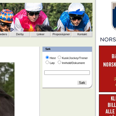
eeders
Derby
Linker
Proposisjoner
Kontakt
Søk
Hest
Kusk/Jockey/Trener
Løp
Innhold/Dokument