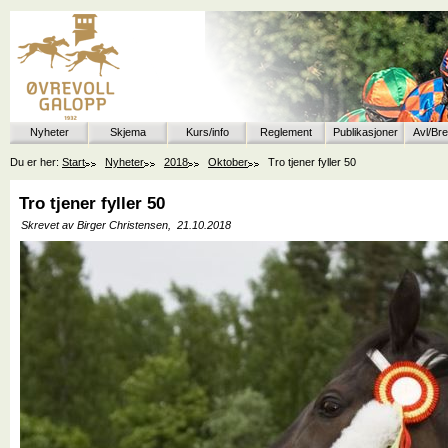
Nyheter
Skjema
Kurs/info
Reglement
Publikasjoner
Avl/Br
Du er her:
Start
Nyheter
2018
Oktober
Tro tjener fyller 50
Tro tjener fyller 50
Skrevet av Birger Christensen,
21.10.2018