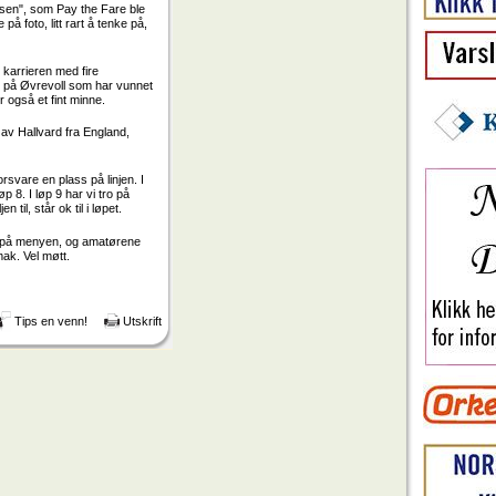
essen", som Pay the Fare ble
på foto, litt rart å tenke på,
 karrieren med fire
n på Øvrevoll som har vunnet
r også et fint minne.
t av Hallvard fra England,
svare en plass på linjen. I
p 8. I løp 9 har vi tro på
il, står ok til i løpet.
øp på menyen, og amatørene
ak. Vel møtt.
Tips en venn!
Utskrift