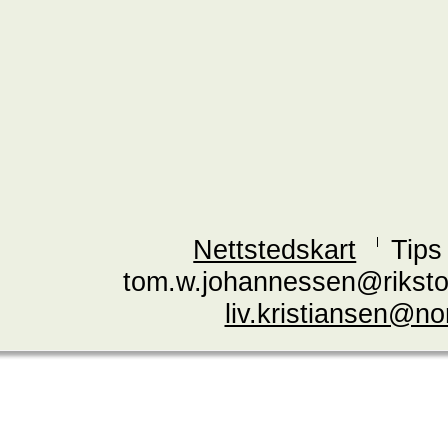
Nettstedskart
Tips
tom.w.johannessen@riksto
liv.kristiansen@n