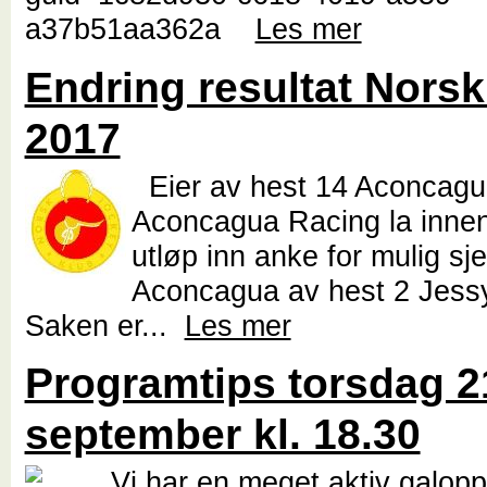
a37b51aa362a
Les mer
Endring resultat Nors
2017
Eier av hest 14 Aconcagu
Aconcagua Racing la innen
utløp inn anke for mulig sj
Aconcagua av hest 2 Jess
Saken er...
Les mer
Programtips torsdag 2
september kl. 18.30
Vi har en meget aktiv galop