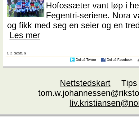
Hofossæter vant løp i he
Fegentri-seriene. Nora va
og fikk med seg en seier og en tred
Les mer
1
2
Neste
»
Del på Twitter
Del på Facebook
Nettstedskart
Tips
tom.w.johannessen@riksto
liv.kristiansen@n