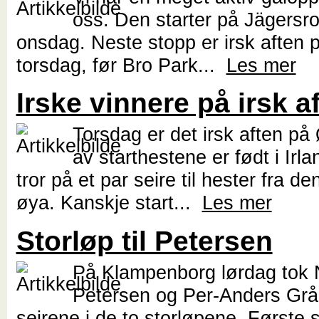
oss. Den starter på Jägersr
onsdag. Neste stopp er irsk aften 
torsdag, før Bro Park...
Les mer
Irske vinnere på irsk a
Torsdag er det irsk aften på 
av starthestene er født i Irla
tror på et par seire til hester fra d
øya. Kanskje start...
Les mer
Storløp til Petersen
På Klampenborg lørdag tok 
Petersen og Per-Anders Grå
seirene i de to storløpene. Første s