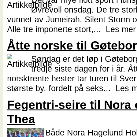
Øvrevoll onsdag. De tre stor
vunnet av Jumeirah, Silent Storm o
Alle tre imponerte stort,...
Les mer
Åtte norske til Gøtebo
Søndag er det løp i Gøtebor
tredje siste dagen for i år. Åt
norsktrente hester tar turen til Sve
største by, fordelt på seks...
Les m
Fegentri-seire til Nora
Thea
Både Nora Hagelund Ho