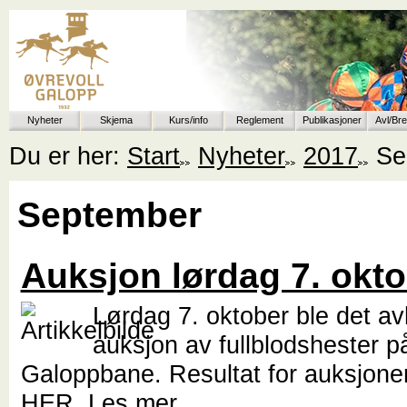
Nyheter
Skjema
Kurs/info
Reglement
Publikasjoner
Avl/Br
Du er her:
Start
Nyheter
2017
Se
September
Auksjon lørdag 7. okt
Lørdag 7. oktober ble det av
auksjon av fullblodshester p
Galoppbane. Resultat for auksjone
HER
Les mer