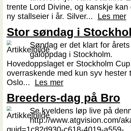
trente Lord Divine, og kanskje kan 
ny stallseier i år. Silver...
Les mer
Stor søndag i Stockho
Søndag er det klart for årets
galoppdag i Stockholm.
Hovedoppslaget er Stockholm Cup, 
overraskende med kun syv hester til
Oslo...
Les mer
Breeders-dag på Bro
Se kveldens løp live på denn
http://www.atgvision.com/ak
guid=1c82d930-c618-4019-a559-