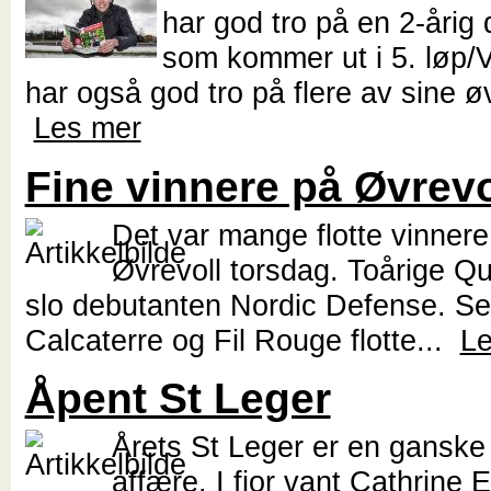
har god tro på en 2-årig
som kommer ut i 5. løp/
har også god tro på flere av sine øvr
Les mer
Fine vinnere på Øvrevo
Det var mange flotte vinnere
Øvrevoll torsdag. Toårige Qu
slo debutanten Nordic Defense. Se
Calcaterre og Fil Rouge flotte...
Le
Åpent St Leger
Årets St Leger er en ganske
affære. I fjor vant Cathrine 