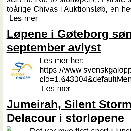
toårige Chivas i Auktionsløb, en he
Les mer
Løpene i Gøteborg søn
september avlyst
Les mer her:
https://www.svenskgalopp.
cid=1.643004&defaultMen
Les mer
Jumeirah, Silent Stor
Delacour i storløpene
Det var mye flott sport i lun