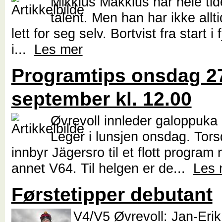
Mikklus Makklus har hele tide
talent. Men han har ikke allti
lett for seg selv. Bortvist fra start i
i...
Les mer
Programtips onsdag 2
september kl. 12.00
Øvrevoll innleder galoppuka
Leger i lunsjen onsdag. Tor
innbyr Jägersro til et flott program
annet V64. Til helgen er de...
Les 
Førstetipper debutant
V4/V5 Øvrevoll: Jan-Eri