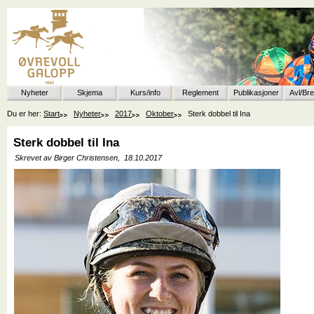
Nyheter
Skjema
Kurs/info
Reglement
Publikasjoner
Avl/Br
Du er her:
Start
Nyheter
2017
Oktober
Sterk dobbel til Ina
Sterk dobbel til Ina
Skrevet av Birger Christensen,
18.10.2017