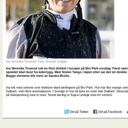
Ina Veronika Toverud. Foto: Svensk Galopp
Ina Veronika Toverud tok en flott dobbel i lunsjen på Bro Park onsdag. Først va
speedet klart best fra lederrygg. Med Stolen Tango i løpet etter var det tet direkte o
Begge vinnerne blir trent av Sandra Brolin.
Ina tok med seirene over ledelsen blant lærlingene på Bro Park. Hun har like mange se
Dalbark, men flere annenplasser. I Sverige er Ina nå bare en seier bak Dalbark. Dessu
på Klampenborg med ni seire. Neste lærling er Kajsa Lindsjø med tre vinnere.
Del på Twitter
Del på Facebook