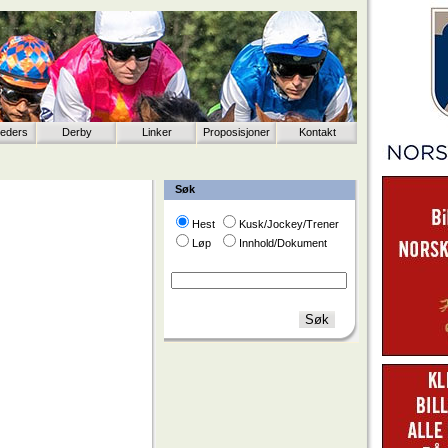
eeders
Derby
Linker
Proposisjoner
Kontakt
Søk
Hest
Kusk/Jockey/Trener
Løp
Innhold/Dokument