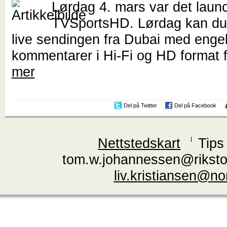
Lørdag 4. mars var det laun
TVSportsHD. Lørdag kan du 
live sendingen fra Dubai med enge
kommentarer i Hi-Fi og HD format f
mer
Del på Twitter
Del på Facebook
Nettstedskart
Tips
tom.w.johannessen@riksto
liv.kristiansen@n