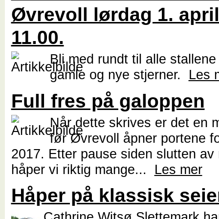
Øvrevoll lørdag 1. april
11.00.
Bli med rundt til alle stallen
gamle og nye stjerner.
Les 
Full fres på galoppen
Når dette skrives er det en 
før Øvrevoll åpner portene 
2017. Etter pause siden slutten av
håper vi riktig mange...
Les mer
Håper på klassisk seie
Cathrine Witsø Slettemark har