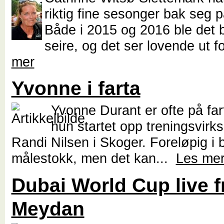
riktig fine sesonger bak seg p
Både i 2015 og 2016 ble det 
seire, og det ser lovende ut f
mer
Yvonne i farta
Yvonne Durant er ofte på far
hun startet opp treningsvir
Randi Nilsen i Skoger. Foreløpig i
målestokk, men det kan...
Les me
Dubai World Cup live f
Meydan