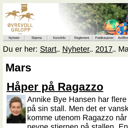
Nyheter
Skjema
Kurs/info
Reglement
Publikasjoner
Avl/Br
Du er her:
Start
Nyheter
2017
Ma
Mars
Håper på Ragazzo
Annike Bye Hansen har flere 
på sin stall. Men det er vansk
komme utenom Ragazzo når v
nevne stjernen på stallen. En