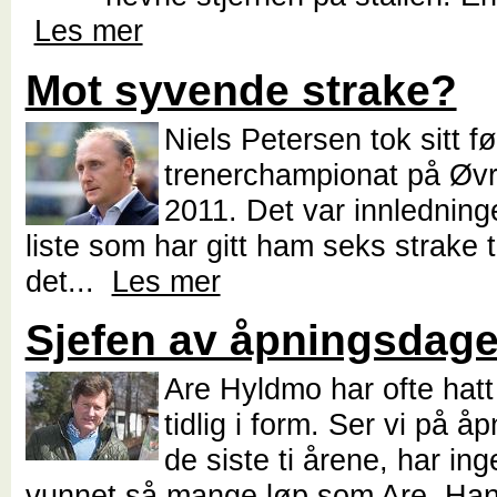
Les mer
Mot syvende strake?
Niels Petersen tok sitt fø
trenerchampionat på Øvre
2011. Det var innledning
liste som har gitt ham seks strake tit
det...
Les mer
Sjefen av åpningsdag
Are Hyldmo har ofte hatt
tidlig i form. Ser vi på 
de siste ti årene, har in
vunnet så mange løp som Are. Han