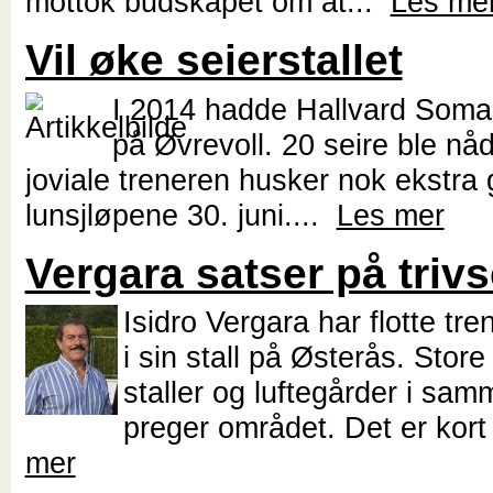
mottok budskapet om at...
Les me
Vil øke seierstallet
I 2014 hadde Hallvard Soma e
på Øvrevoll. 20 seire ble nå
joviale treneren husker nok ekstra 
lunsjløpene 30. juni....
Les mer
Vergara satser på trivs
Isidro Vergara har flotte tre
i sin stall på Østerås. Store
staller og luftegårder i samm
preger området. Det er kort
mer