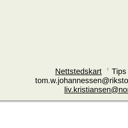
Nettstedskart
Tips
tom.w.johannessen@riksto
liv.kristiansen@n