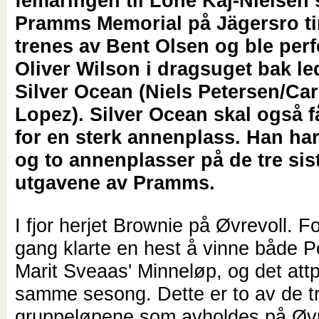
femåringen til Lone Kaj-Nielsen s
Pramms Memorial på Jägersro ti
trenes av Bent Olsen og ble perf
Oliver Wilson i dragsuget bak l
Silver Ocean (Niels Petersen/Car
Lopez). Silver Ocean skal også 
for en sterk annenplass. Han har
og to annenplasser på de tre sis
utgavene av Pramms.
I fjor herjet Brownie på Øvrevoll. Fo
gang klarte en hest å vinne både P
Marit Sveaas' Minneløp, og det attpå
samme sesong. Dette er to av de t
gruppeløpene som avholdes på Øvre