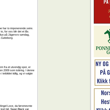
lobe har to imponerende seire.
, for oss blir det et lås.
 duo på Jägersro søndag,
på Gøteborg.
em fra et utvendig spor, er
den 2009 som toåring. I denne
tetbildet tidlig, og vi valgte
 Angel Love, da førstnevnte
å kort tid. Swan Black var