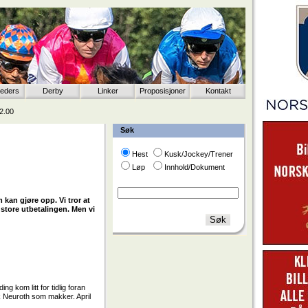
eeders
Derby
Linker
Proposisjoner
Kontakt
2.00
Søk
Hest
Kusk/Jockey/Trener
Løp
Innhold/Dokument
 kan gjøre opp. Vi tror at
t store utbetalingen. Men vi
g kom litt for tidlig foran
k Neuroth som makker. April