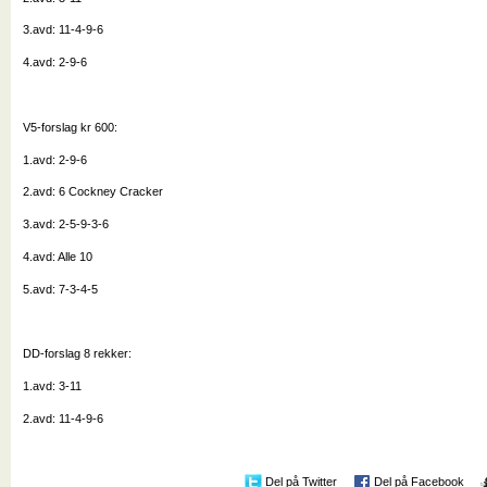
3.avd: 11-4-9-6
4.avd: 2-9-6
V5-forslag kr 600:
1.avd: 2-9-6
2.avd: 6 Cockney Cracker
3.avd: 2-5-9-3-6
4.avd: Alle 10
5.avd: 7-3-4-5
DD-forslag 8 rekker:
1.avd: 3-11
2.avd: 11-4-9-6
Del på Twitter
Del på Facebook