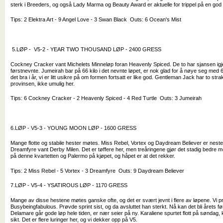
sterk i Breeders, og også Lady Marma og Beauty Award er aktuelle for trippel på en god
Tips: 2 Elektra Art - 9 Angel Love - 3 Swan Black Outs: 6 Ocean's Mist
5.LØP - V5-2 - YEAR TWO THOUSAND LØP - 2400 GRESS
Cockney Cracker vant Michelets Minneløp foran Heavenly Spiced. De to har sjansen igj
førstnevnte. Jumeirah bar på 66 kilo i det nevnte løpet, er nok glad for å nøye seg med 60
det bra i år, vi er litt usikre på om formen fortsatt er like god. Gentleman Jack har to str
provinsen, ikke umulig her.
Tips: 6 Cockney Cracker - 2 Heavenly Spiced - 4 Red Turtle Outs: 3 Jumeirah
6.LØP - V5-3 - YOUNG MOON LØP - 1600 GRESS
Mange flotte og stabile hester møtes. Miss Rebel, Vortex og Daydream Believer er nesten 
Dreamfyre vant Derby Milen. Det er tøffere her, men treåringene gjør det stadig bedre m
på denne kvartetten og Palermo på kjøpet, og håpet er at det rekker.
Tips: 2 Miss Rebel - 5 Vortex - 3 Dreamfyre Outs: 9 Daydream Believer
7.LØP - V5-4 - YSATIROUS LØP - 1170 GRESS
Mange av disse hestene møtes ganske ofte, og det er svært jevnt i flere av løpene. Vi prø
Busybeingfabulous. Prøvde sprint sist, og da avsluttet han sterkt. Nå kan det bli årets fø
Delamare går gode løp hele tiden, er nær seier på ny. Karaliene spurtet flott på søndag, ka
sikt. Det er flere luringer her, og vi dekker opp på V5.