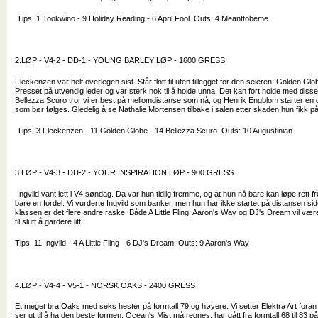
Tips: 1 Tookwino - 9 Holiday Reading - 6 April Fool Outs: 4 Meanttobeme
2.LØP - V4-2 - DD-1 - YOUNG BARLEY LØP - 1600 GRESS
Fleckenzen var helt overlegen sist. Står flott til uten tillegget for den seieren. Golden G
Presset på utvendig leder og var sterk nok til å holde unna. Det kan fort holde med disse to
Bellezza Scuro tror vi er best på mellomdistanse som nå, og Henrik Engblom starter en
som bør følges. Gledelig å se Nathalie Mortensen tilbake i salen etter skaden hun fikk 
Tips: 3 Fleckenzen - 11 Golden Globe - 14 Bellezza Scuro Outs: 10 Augustinian
3.LØP - V4-3 - DD-2 - YOUR INSPIRATION LØP - 900 GRESS
Ingvild vant lett i V4 søndag. Da var hun tidlig fremme, og at hun nå bare kan løpe rett fr
bare en fordel. Vi vurderte Ingvild som banker, men hun har ikke startet på distansen si
klassen er det flere andre raske. Både A Little Fling, Aaron's Way og DJ's Dream vil være i 
til slutt å gardere litt.
Tips: 11 Ingvild - 4 A Little Fling - 6 DJ's Dream Outs: 9 Aaron's Way
4.LØP - V4-4 - V5-1 - NORSK OAKS - 2400 GRESS
Et meget bra Oaks med seks hester på formtall 79 og høyere. Vi setter Elektra Art foran
ser ut til å ha den beste formen. Ocean's Mist må regnes, har gått fra formtall 68 til 83 p