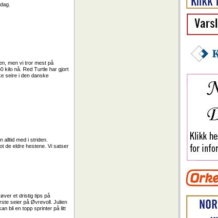
 dag.
en, men vi tror mest på
 kilo nå. Red Turtle har gjort
ake seire i den danske
alltid med i striden.
ot de eldre hestene. Vi satser
ver et dristig tips på
rste seier på Øvrevoll. Julien
n bli en topp sprinter på litt