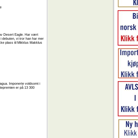
ne
 av Desert Eagle. Har vært
r i debuten, vi tror han har mer
kke plass til Mikklus Makklus
ncagua. Imponerte voldsomt i
stepremien er på 13 300