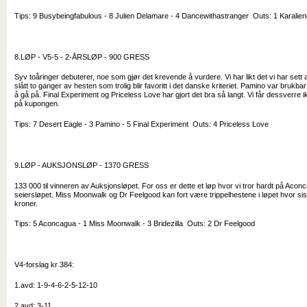
Tips: 9 Busybeingfabulous - 8 Julien Delamare - 4 Dancewithastranger Outs: 1 Karalie
8.LØP - V5-5 - 2-ÅRSLØP - 900 GRESS
Syv toåringer debuterer, noe som gjør det krevende å vurdere. Vi har likt det vi har sett
slått to ganger av hesten som trolig blir favoritt i det danske kriteriet. Pamino var brukba
å gå på. Final Experiment og Priceless Love har gjort det bra så langt. Vi får dessverre i
på kupongen.
Tips: 7 Desert Eagle - 3 Pamino - 5 Final Experiment Outs: 4 Priceless Love
9.LØP - AUKSJONSLØP - 1370 GRESS
133 000 til vinneren av Auksjonsløpet. For oss er dette et løp hvor vi tror hardt på Aco
seiersløpet. Miss Moonwalk og Dr Feelgood kan fort være trippelhestene i løpet hvor si
kroner.
Tips: 5 Aconcagua - 1 Miss Moonwalk - 3 Bridezilla Outs: 2 Dr Feelgood
V4-forslag kr 384:
1.avd: 1-9-4-6-2-5-12-10
2.avd: 3-11