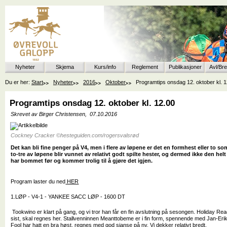
Nyheter
Skjema
Kurs/info
Reglement
Publikasjoner
Avl/Br
Du er her:
Start
Nyheter
2016
Oktober
Programtips onsdag 12. oktober kl. 1
Programtips onsdag 12. oktober kl. 12.00
Skrevet av Birger Christensen,
07.10.2016
Cockney Cracker ©hesteguiden.com/rogersvalsrød
Det kan bli fine penger på V4, men i flere av løpene er det en formhest eller to som
to-tre av løpene blir vunnet av relativt godt spilte hester, og dermed ikke den hel
har bommet før og kommer trolig til å gjøre det igjen.
Program laster du ned
HER
1.LØP - V4-1 - YANKEE SACC LØP - 1600 DT
Tookwino er klart på gang, og vi tror han får en fin avslutning på sesongen. Holiday Readin
sist, skal regnes her. Stallvenninnen Meanttobeme er i fin form, spennende med Jan-Eri
Fool har hatt en bra høst, regnes med god sjanse på ny. Vi dekker relativt bredt.