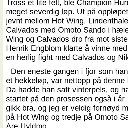
Tross et lite felt, ble Champion Hur
meget severdig løp. Ut på oppløpet
jevnt mellom Hot Wing, Lindenthale
Calvados med Omoto Sando i hæle
Wing og Calvados dro fra mot siste
Henrik Engblom klarte å vinne med
en herlig fight med Calvados og Ni
- Den eneste gangen i fjor som han
et hekkeløp, var nettopp på denne
Da hadde han satt vinterpels, og 
startet på den prosessen også i år
gikk bra, og jeg er veldig fornøyd 
på Hot Wing og tredje på Omoto S
Are Hyldmo.