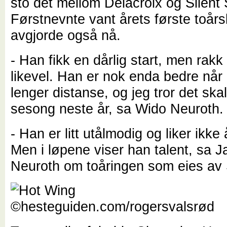
sto det mellom Delacroix og Silent
Førstnevnte vant årets første toår
avgjorde også nå.
- Han fikk en dårlig start, men rakk
likevel. Han er nok enda bedre når d
lenger distanse, og jeg tror det skal 
sesong neste år, sa Wido Neuroth.
- Han er litt utålmodig og liker ikke å
Men i løpene viser han talent, sa J
Neuroth om toåringen som eies av 