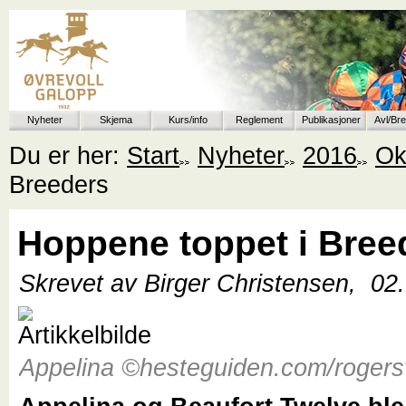
Nyheter
Skjema
Kurs/info
Reglement
Publikasjoner
Avl/Br
Du er her:
Start
Nyheter
2016
Ok
Breeders
Hoppene toppet i Bree
Skrevet av Birger Christensen,
02
Appelina ©hesteguiden.com/rogers