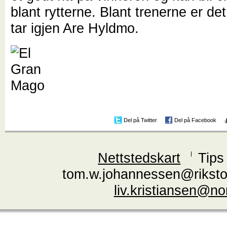
blant rytterne. Blant trenerne er d
tar igjen Are Hyldmo.
Del på Twitter
Del på Facebook
Nettstedskart
Tips
tom.w.johannessen@riksto
liv.kristiansen@n