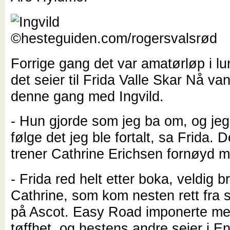
Forrige gang det var amatørløp i lu
det seier til Frida Valle Skar Nå van
denne gang med Ingvild.
- Hun gjorde som jeg ba om, og je
følge det jeg ble fortalt, sa Frida. 
trener Cathrine Erichsen fornøyd 
- Frida red helt etter boka, veldig b
Cathrine, som kom nesten rett fra 
på Ascot. Easy Road imponerte me
tøffhet, og hestens andre seier i E