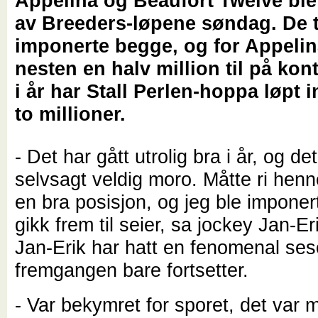
Appelina og Beaufort Twelve ble
av Breeders-løpene søndag. De
imponerte begge, og for Appelin
nesten en halv million til på kon
i år har Stall Perlen-hoppa løpt 
to millioner.
- Det har gått utrolig bra i år, og det
selvsagt veldig moro. Måtte ri henne 
en bra posisjon, og jeg ble imponer
gikk frem til seier, sa jockey Jan-E
Jan-Erik har hatt en fenomenal seso
fremgangen bare fortsetter.
- Var bekymret for sporet, det var 