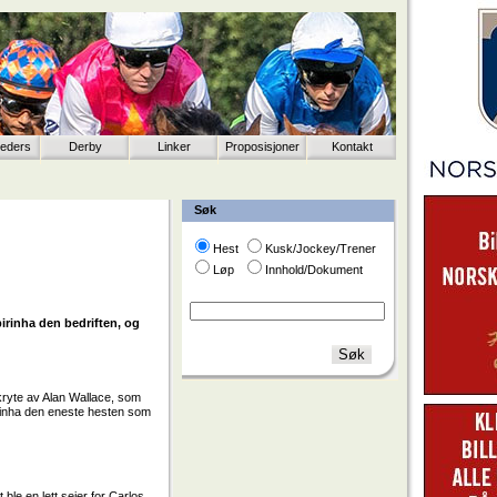
eeders
Derby
Linker
Proposisjoner
Kontakt
Søk
Hest
Kusk/Jockey/Trener
Løp
Innhold/Dokument
pirinha den bedriften, og
kryte av Alan Wallace, som
irinha den eneste hesten som
 ble en lett seier for Carlos