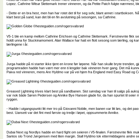
Lopez. Cathrine Witsø Slettemark trener vinneren, og da Petite Patch fulgte nærmest, ble d
- Dette er en bra hest, men han har rotet det til for seg selv, blant annet i startboksen. N
klart best på sand, kan det bli en fin avslutning på sesongen, sa Cathrine.
V5-1 ble en kamp mellom Cathrine Erichsen og Cathrine Slettemark. Førstnevnte fikk 
holdt unna for Stuckinamoment. Alan Wallace har hatt en flott sesong som lærling, og kan
lærlingene i år.
Jurga hadde på ni starter ikke tjent en krone før løpene. Når han skulle bryte trenden, gj
programraden hadde han vært mer enn ti lengder bak vinneren hver gang. Det må kunne
Paiva red vinneren, mens Are Hyldmo var på vei hjem fra England med Easy Road og Cop
Greased Lightning trives klart best på sandbanen. Sist søndag var han til salgs på auksj
var nok både Søren Pedersen og Annike Bye Hansen glade for, da han spurtet til seie
ryggen.
- Hadde i utgangspunkt litt mer tro på Giovanni Nobile, men banen var litt løs, og det p
best. Uansett var det fint med første og tredje i løpet, oppsummerte Annike.
Dubai Next og Nordlys hadde en hard fight om seieren i V5-finalen. Førstnevnte fikk mu
Santos slo Trond Jørgensen med liten margin. Stall Hyldmo tok ettermiddagens andre se