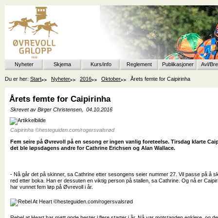
Nyheter
Skjema
Kurs/info
Reglement
Publikasjoner
Avl/Br
Du er her:
Start
Nyheter
2016
Oktober
Årets femte for Caipirinha
Årets femte for Caipirinha
Skrevet av Birger Christensen,
04.10.2016
Caipirinha ©hesteguiden.com/rogersvalsrød
Fem seire på Øvrevoll på en sesong er ingen vanlig foreteelse. Tirsdag klarte Cai
det ble løpsdagens andre for Cathrine Erichsen og Alan Wallace.
- Nå går det på skinner, sa Cathrine etter sesongens seier nummer 27. Vil passe på å s
red etter boka. Han er dessuten en viktig person på stallen, sa Cathrine. Og nå er Caip
har vunnet fem løp på Øvrevoll i år.
Rebel at Heart har møtt gode hester i flere starter i år. Nå var motstanden enklere, og det