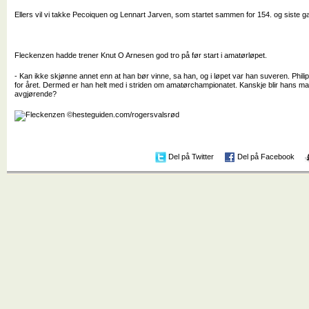
Ellers vil vi takke Pecoiquen og Lennart Jarven, som startet sammen for 154. og siste g
Fleckenzen hadde trener Knut O Arnesen god tro på før start i amatørløpet.
- Kan ikke skjønne annet enn at han bør vinne, sa han, og i løpet var han suveren. Phil
for året. Dermed er han helt med i striden om amatørchampionatet. Kanskje blir hans 
avgjørende?
Del på Twitter
Del på Facebook