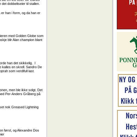
et dobbeltseier til stallen.
å er han i form, og da han er
seieren med Golden Globe som
skje blir Alan champion blant
orde han det skikkelig. I
 kalles en skrell. Sandro De
rah som verdifull last.
onen, men ble ikke solgt. Det
r med Per-Anders Gråberg på
asset nok Greased Lightning
len først, og Alexandre Dos
ier