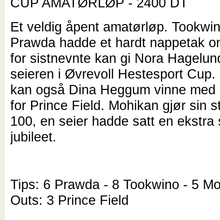
CUP AMATØRLØP - 2400 DT
Et veldig åpent amatørløp. Tookwi
Prawda hadde et hardt nappetak on
for sistnevnte kan gi Nora Hagelu
seieren i Øvrevoll Hestesport Cup
kan også Dina Heggum vinne med e
for Prince Field. Mohikan gjør sin 
100, en seier hadde satt en ekstra 
jubileet.
Tips: 6 Prawda - 8 Tookwino - 5 M
Outs: 3 Prince Field