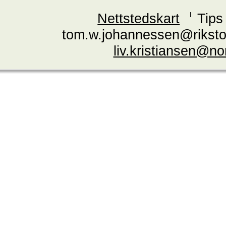
Nettstedskart
Tips
tom.w.johannessen@riksto
liv.kristiansen@n