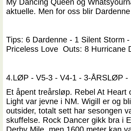
My Dancing Queen og Whatsyourn
aktuelle. Men for oss blir Dardenne
Tips: 6 Dardenne - 1 Silent Storm 
Priceless Love Outs: 8 Hurricane
4.LØP - V5-3 - V4-1 - 3-ÅRSLØP -
Et åpent treårsløp. Rebel At Heart 
Light var jevne i NM. Wigill er og bl
outsider, totalt sett har sesongen 
skuffelse. Rock Dancer gikk bra i 
Derby Mile, men 1600 meter kan vær