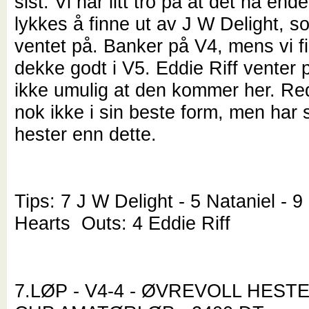
sist. Vi har litt tro på at det nå ende
lykkes å finne ut av J W Delight, s
ventet på. Banker på V4, mens vi fik
dekke godt i V5. Eddie Riff venter 
ikke umulig at den kommer her. Re
nok ikke i sin beste form, men har 
hester enn dette.
Tips: 7 J W Delight - 5 Nataniel - 
Hearts Outs: 4 Eddie Riff
7.LØP - V4-4 - ØVREVOLL HES