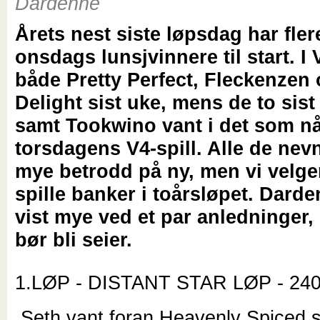
Dardenne
Årets nest siste løpsdag har fler
onsdags lunsjvinnere til start. I 
både Pretty Perfect, Fleckenzen
Delight sist uke, mens de to sist
samt Tookwino vant i det som nå
torsdagens V4-spill. Alle de nevn
mye betrodd på ny, men vi velger
spille banker i toårsløpet. Dard
vist mye ved et par anledninger,
bør bli seier.
1.LØP - DISTANT STAR LØP - 24
Seth vant foran Heavenly Spiced s