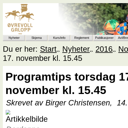
Nyheter
Skjema
Kurs/info
Reglement
Publikasjoner
Avl/Br
Du er her:
Start
Nyheter
2016
No
17. november kl. 15.45
Programtips torsdag 1
november kl. 15.45
Skrevet av Birger Christensen,
14