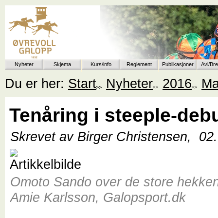
Nyheter
Skjema
Kurs/info
Reglement
Publikasjoner
Avl/Br
Du er her:
Start
Nyheter
2016
Ma
Tenåring i steeple-deb
Skrevet av Birger Christensen,
02
Omoto Sando over de store hekken
Amie Karlsson, Galopsport.dk