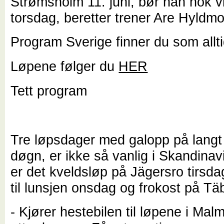
Strømsholm 11. juni, bør han nok v
torsdag, beretter trener Are Hyldmo
Program Sverige finner du som allt
Løpene følger du
HER
Tett program
Tre løpsdager med galopp på langt
døgn, er ikke så vanlig i Skandina
er det kveldsløp på Jägersro tirsda
til lunsjen onsdag og frokost på Tä
- Kjører hestebilen til løpene i Ma