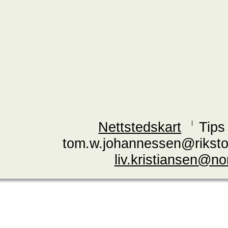
Nettstedskart
Tips
tom.w.johannessen@riksto
liv.kristiansen@n