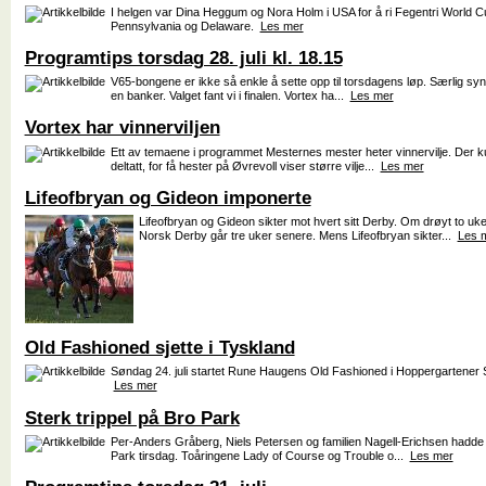
I helgen var Dina Heggum og Nora Holm i USA for å ri Fegentri World Cu
Pennsylvania og Delaware.
Les mer
Programtips torsdag 28. juli kl. 18.15
V65-bongene er ikke så enkle å sette opp til torsdagens løp. Særlig synte
en banker. Valget fant vi i finalen. Vortex ha...
Les mer
Vortex har vinnerviljen
Ett av temaene i programmet Mesternes mester heter vinnervilje. Der k
deltatt, for få hester på Øvrevoll viser større vilje...
Les mer
Lifeofbryan og Gideon imponerte
Lifeofbryan og Gideon sikter mot hvert sitt Derby. Om drøyt to u
Norsk Derby går tre uker senere. Mens Lifeofbryan sikter...
Les 
Old Fashioned sjette i Tyskland
Søndag 24. juli startet Rune Haugens Old Fashioned i Hoppergartener S
Les mer
Sterk trippel på Bro Park
Per-Anders Gråberg, Niels Petersen og familien Nagell-Erichsen hadde 
Park tirsdag. Toåringene Lady of Course og Trouble o...
Les mer