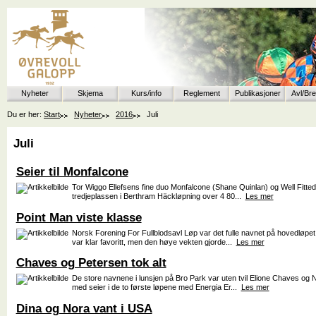
Nyheter
Skjema
Kurs/info
Reglement
Publikasjoner
Avl/Br
Du er her:
Start
Nyheter
2016
Juli
Juli
Seier til Monfalcone
Tor Wiggo Ellefsens fine duo Monfalcone (Shane Quinlan) og Well Fitted
tredjeplassen i Berthram Häckløpning over 4 80...
Les mer
Point Man viste klasse
Norsk Forening For Fullblodsavl Løp var det fulle navnet på hovedløpet
var klar favoritt, men den høye vekten gjorde...
Les mer
Chaves og Petersen tok alt
De store navnene i lunsjen på Bro Park var uten tvil Elione Chaves og N
med seier i de to første løpene med Energia Er...
Les mer
Dina og Nora vant i USA