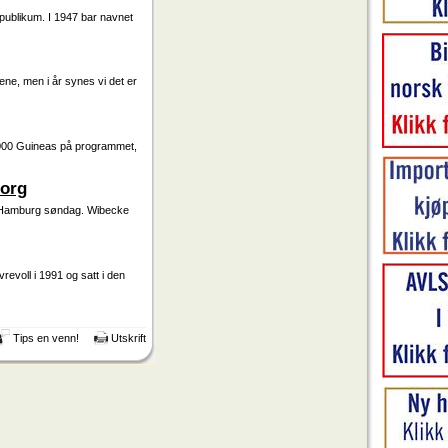
e publikum. I 1947 bar navnet
ene, men i år synes vi det er
1000 Guineas på programmet,
borg
 i Hamburg søndag. Wibecke
revoll i 1991 og satt i den
Tips en venn!
Utskrift