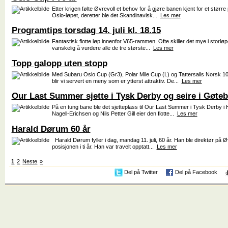
Etter krigen følte Øvrevoll et behov for å gjøre banen kjent for et størr
Oslo-løpet, deretter ble det Skandinavisk...
Les mer
Programtips torsdag 14. juli kl. 18.15
Fantastisk flotte løp innenfor V65-rammen. Ofte skiller det mye i storløp
vanskelig å vurdere alle de tre største...
Les mer
Topp galopp uten stopp
Med Subaru Oslo Cup (Gr3), Polar Mile Cup (L) og Tattersalls Norsk 
blir vi servert en meny som er ytterst attraktiv. De...
Les mer
Our Last Summer sjette i Tysk Derby og seire i Gøte
På en tung bane ble det sjetteplass til Our Last Summer i Tysk Derby
Nagell-Erichsen og Nils Petter Gill eier den flotte...
Les mer
Harald Dørum 60 år
Harald Dørum fyller i dag, mandag 11. juli, 60 år. Han ble direktør på Øv
posisjonen i ti år. Han var travelt opptatt...
Les mer
1
2
Neste
»
Del på Twitter
Del på Facebook