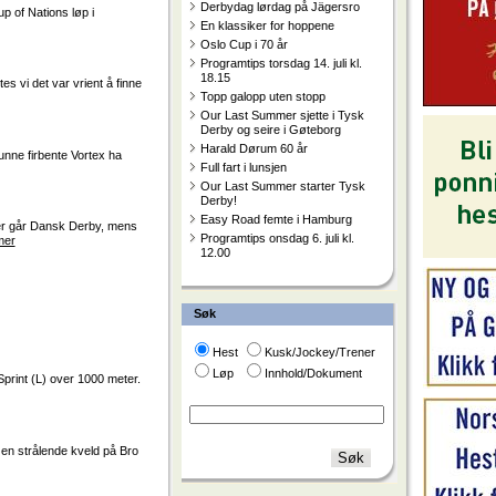
Derbydag lørdag på Jägersro
p of Nations løp i
En klassiker for hoppene
Oslo Cup i 70 år
Programtips torsdag 14. juli kl.
18.15
s vi det var vrient å finne
Topp galopp uten stopp
Our Last Summer sjette i Tysk
Derby og seire i Gøteborg
Harald Dørum 60 år
unne firbente Vortex ha
Full fart i lunsjen
Our Last Summer starter Tysk
Derby!
Easy Road femte i Hamburg
ker går Dansk Derby, mens
Programtips onsdag 6. juli kl.
mer
12.00
Søk
Hest
Kusk/Jockey/Trener
Løp
Innhold/Dokument
print (L) over 1000 meter.
en strålende kveld på Bro