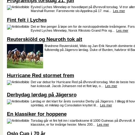
Programtips torsdag 21. juli
Eyvind Lyches Minneløp er hovedløpet på Øvrevoll torsdag. Vi tror alle
Marshall Runner. Førstnevnte slo Appelina på 17. mai...
Les mer
Fint felt i Lyches
Det er fine penger å løpe om for de norskoppdrettede treåringene. For
Eyvind Lyches Minneløp, Norsk Rikstoto Grand Prix og...
Les mer
Reuterskiöld og Neuroth tok alt
Brødrene Reuterskiold, Wido og Jan-Erik Neuroth dominerte
fullstendig på Jägersro lørdag. Duke of Burden, halvbror til Ba
Hurricane Red stormet frem
Det var debut for Hurricane Red på Øvrevoll torsdag. Mot de beste hes
han kolossalt. Jacob Johansen red et flott løp, o...
Les mer
Derbydag lørdag på Jägersro
Lørdag er det klart for årets svenske Derby på Jägersro. I tillegg til hov
sprintløp, et mileløp og Consolation knyttet til...
Les mer
En klassiker for hoppene
Torsdag går et fint felt inn i startboksene til 1000 Guineas på Øvrevoll.
klassiske, er for treårige hester. Mens 200...
Les mer
Oslo Cup i 70 år