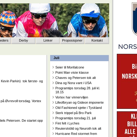
eeders
Derby
Linker
Proposisjoner
Kontakt
Juli
Seier til Monfalcone
Point Man viste klasse
Chaves og Petersen tok alt
 Kevin Parkin) tok første- og
Dina og Nora vant i USA
Programtips torsdag 28. juli kl.
18.15
Vortex har vinnerviljen
 på Øvrevoll torsdag. Vortex
Lifeofbryan og Gideon imponerte
Old Fashioned sjette i Tyskland
Sterk trippel på Bro Park
Programtips torsdag 21. juli
iels Petersen. De startet opp
Fint felt i Lyches
Reuterskiöld og Neuroth tok alt
Hurricane Red stormet frem