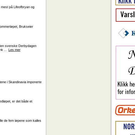
r mest på Lifeofbryan og
sommerløpet, Brukseier
 den svenske Derbydagen
nk ...
Les mer
tene i Skandinavia imponerte
edløpet, er det både et
 Alle de fem løpene som kalles