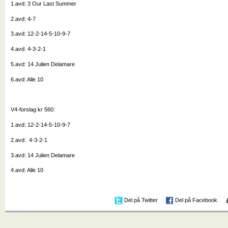
1.avd: 3 Our Last Summer
2.avd: 4-7
3.avd: 12-2-14-5-10-9-7
4.avd: 4-3-2-1
5.avd: 14 Julien Delamare
6.avd: Alle 10
V4-forslag kr 560:
1.avd: 12-2-14-5-10-9-7
2.avd: 4-3-2-1
3.avd: 14 Julien Delamare
4.avd: Alle 10
Del på Twitter
Del på Facebook