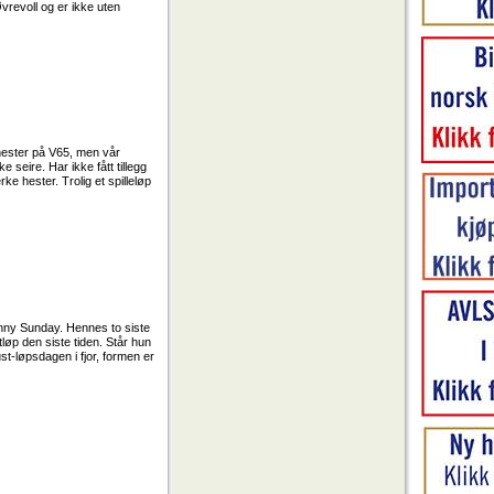
Øvrevoll og er ikke uten
 hester på V65, men vår
 seire. Har ikke fått tillegg
ke hester. Trolig et spilleløp
Sunny Sunday. Hennes to siste
tløp den siste tiden. Står hun
ust-løpsdagen i fjor, formen er