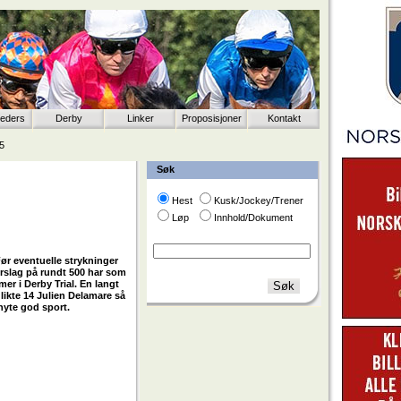
eeders
Derby
Linker
Proposisjoner
Kontakt
15
Søk
Hest
Kusk/Jockey/Trener
Løp
Innhold/Dokument
ør eventuelle strykninger
forslag på rundt 500 har som
r i Derby Trial. En langt
 likte 14 Julien Delamare så
l nyte god sport.