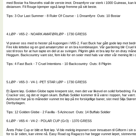
med Bostar fra Neuroths stall de verste imot. Dreamfyre var sterk i 1000 Guineas, kan k
distansen. Fil Rouge kjemper også langt fremme på sitt beste.
Tips: 3 Our Last Summer - 8 Ruler Of Course - 1 Dreamfyre Outs: 10 Bostar
4.LØP - V65-2 - NOARK AMATØRLØP - 1730 GRESS
Vi prøver oss med to hester på kupongen i V65-2. Fast Buck har gått gode løp mot bed
Fire kilo lettelse og en god amatørrytter er en bra kombinasjon. Vår gardering blir Cruel I
sist til tross for at hun tapte en del ut av svingen. Pilgrim gikk et bra løp for en drøy 
Heggum. Backcountry vant sist, fem kilo for en seier med hals var etter vår mening litt i 
Tips: 4 Fast Buck - 7 Cruel Intentions - 10 Backcountry Outs: 8 Pilgrim
5.LØP - V65-3 - V4-1 -PET STAR LØP – 1730 GRESS
Et åpent løp. Golden Globe tapte knepent sist, men det var likevel en solid forbedring. F
Cracker sist, og det er ingen skam. Buffalo Soldier kommer til å være i toppen, har vært på 
Azincourt har på to måneder vunnet tre løp på tre forskjellige baner, sist med Silja Stø
Derbydagen.
Tips: 12 Golden Globe - 2 Favilla - 5 Azincourt Outs: 14 Buffalo Soldier
6.LØP - V65-4 - V4-2 - POLAR CUP (Gr3) - 1370 GRESS
Årets Polar Cup er blitt et flott løp. Vi ble mektig imponert over innsatsen til Giftorm i sin s
for to år siden, kan vinne nå. Easy Road og Ragazzo har begge vunnet løpet, sistnevnte