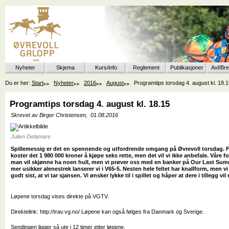
Nyheter
Skjema
Kurs/info
Reglement
Publikasjoner
Avl/Br
Du er her:
Start
Nyheter
2016
August
Programtips torsdag 4. august kl. 18.
Programtips torsdag 4. august kl. 18.15
Skrevet av Birger Christensen,
01.08.2016
Julien Delamare
Spillemessig er det en spennende og utfordrende omgang på Øvrevoll torsdag. F
koster det 1 980 000 kroner å kjøpe seks rette, men det vil vi ikke anbefale. Våre 
man vil skjønne ha noen hull, men vi prøver oss med en banker på Our Last Summe
mer usikker alenestrek lanserer vi i V65-5. Nesten hele feltet har knallform, men vi
godt sist, at vi tar sjansen. Vi ønsker lykke til i spillet og håper at dere i tillegg vi
Løpene torsdag vises direkte på VGTV.
Direktelink: http://trav.vg.no/ Løpene kan også følges fra Danmark og Sverige.
Sendingen ligger så ute i 12 timer etter løpene.