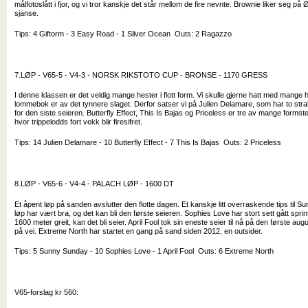
målfotoslått i fjor, og vi tror kanskje det står mellom de fire nevnte. Brownie liker seg på 
sjanse.
Tips: 4 Giftorm - 3 Easy Road - 1 Silver Ocean Outs: 2 Ragazzo
7.LØP - V65-5 - V4-3 - NORSK RIKSTOTO CUP - BRONSE - 1170 GRESS
I denne klassen er det veldig mange hester i flott form. Vi skulle gjerne hatt med mange
lommebok er av det tynnere slaget. Derfor satser vi på Julien Delamare, som har to strake
for den siste seieren. Butterfly Effect, This Is Bajas og Priceless er tre av mange formster
hvor trippelodds fort vekk blir firesifret.
Tips: 14 Julien Delamare - 10 Butterfly Effect - 7 This Is Bajas Outs: 2 Priceless
8.LØP - V65-6 - V4-4 - PALACH LØP - 1600 DT
Et åpent løp på sanden avslutter den flotte dagen. Et kanskje litt overraskende tips til 
løp har vært bra, og det kan bli den første seieren. Sophies Love har stort sett gått sprin
1600 meter greit, kan det bli seier. April Fool tok sin eneste seier til nå på den første aug
på vei. Extreme North har startet en gang på sand siden 2012, en outsider.
Tips: 5 Sunny Sunday - 10 Sophies Love - 1 April Fool Outs: 6 Extreme North
V65-forslag kr 560: