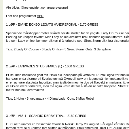
Alle bilder: ©hesteguiden.com/rogersvalsrød
Last ned programmet
HER
1.LØP - EIVIND ECKBO LEGATS VANDREPOKAL - 1170 GRESS
Spennende toårshopper møtes til årets første storløp for de yngste. Lady Of Course ha
Park og blir knepen favoritt. Men Lady on Ice avsluttet bra i debuten og kan utfordre. S
løp som Lady on Ice, kommer sikkert til å forbedre seg. Silent Storm gikk bra sist torsdag,
Tips: 2 Lady Of Course - 6 Lady On Ice - 5 Silent Storm Outs: 3 Séraphine
2.LØP - LANWADES STUD STAKES (L) - 1600 GRESS
Et lite, men knakende godt felt. Hoku slo Icecapada på Øvrevoll 17. mai, og vi tror hun k
har vært enda skarpere i Sverige enn på Øvrevoll, selv om løpene på hjemmebane ikke 
er en av våre absolutte favoritter, men å slå den nevnte duo på likevekt er muligens litt 
vil sikkert være forbedret, men må også være det for å slå disse flotte hoppene. Street
møter hun nok overmakten.
Tips: 1 Hoku - 3 Icecapada - 4 Diana Lady Outs: 5 Miss Rebel
3.LØP - V65-1 - SCANDIC DERBY TRIAL - 2160 GRESS
Our Last Summer er fortsatt vår favoritt til Norsk Derby 28. august. Får også vår tillit i 
formen først skal komme mot slutten av måneden. Stallkameraten Ruler Of Course lekte 