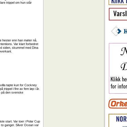
lare trippel om hun står
re hester enn han møter nå.
ntentions. Var klart forbedret
måned siden, skummel med Dina
overkant.
avilla tapte kun for Cockney
trippel i fire av fem løp i år.
ren på den svenske
iste start. Var toer i Polar Cup
 to ganger. Silver Ocean var