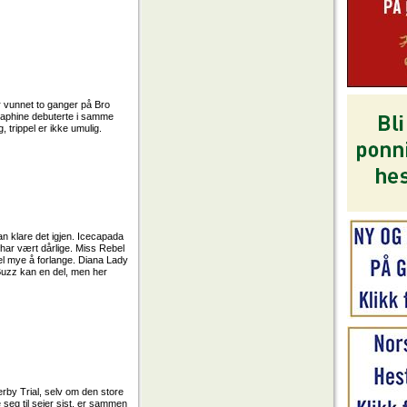
r vunnet to ganger på Bro
éraphine debuterte i samme
 trippel er ikke umulig.
an klare det igjen. Icecapada
har vært dårlige. Miss Rebel
vel mye å forlange. Diana Lady
 Buzz kan en del, men her
Derby Trial, selv om den store
seg til seier sist, er sammen