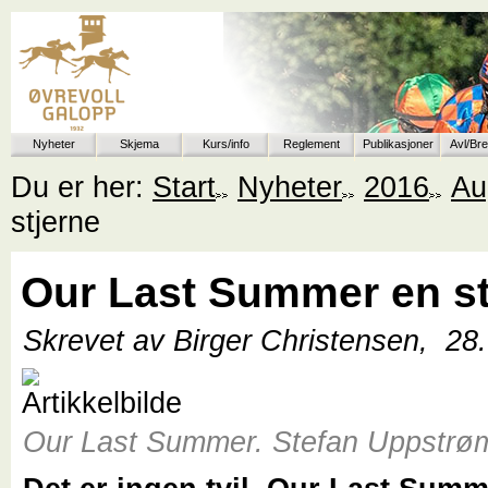
Nyheter
Skjema
Kurs/info
Reglement
Publikasjoner
Avl/Br
Du er her:
Start
Nyheter
2016
Au
stjerne
Our Last Summer en st
Skrevet av Birger Christensen,
28
Our Last Summer. Stefan Uppstrø