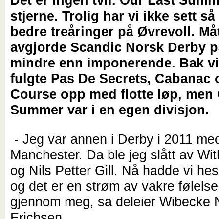
Det er ingen tvil. Our Last Summ
stjerne. Trolig har vi ikke sett 
bedre treåringer på Øvrevoll. M
avgjorde Scandic Norsk Derby på
mindre enn imponerende. Bak v
fulgte Pas De Secrets, Cabanac 
Course opp med flotte løp, men 
Summer var i en egen divisjon.
- Jeg var annen i Derby i 2011 me
Manchester. Da ble jeg slått av Wi
og Nils Petter Gill. Nå hadde vi h
og det er en strøm av vakre følels
gjennom meg, sa deleier Wibecke N
Erichsen.