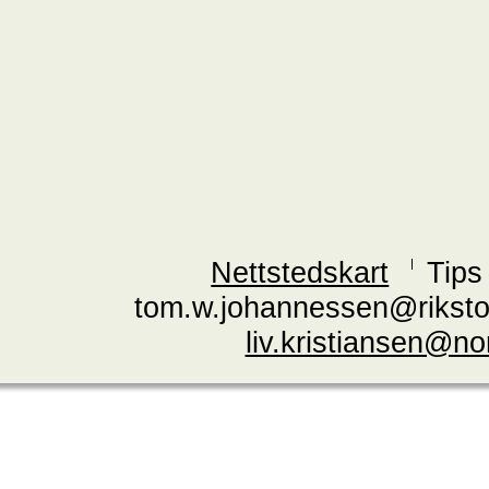
Nettstedskart
Tips
tom.w.johannessen@riksto
liv.kristiansen@n