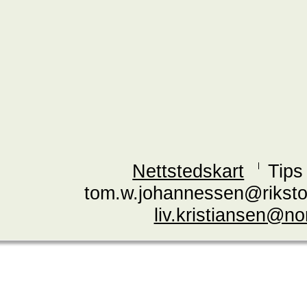
Nettstedskart
Tips
tom.w.johannessen@riksto
liv.kristiansen@n