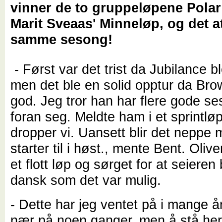
vinner de to gruppeløpene Pola
Marit Sveaas' Minneløp, og det att
samme sesong!
- Først var det trist da Jubilance bl
men det ble en solid opptur da Bro
god. Jeg tror han har flere gode s
foran seg. Meldte ham i et sprintlø
dropper vi. Uansett blir det neppe
starter til i høst., mente Bent. Oliv
et flott løp og sørget for at seieren
dansk som det var mulig.
- Dette har jeg ventet på i mange å
nær på noen ganger, men å stå her