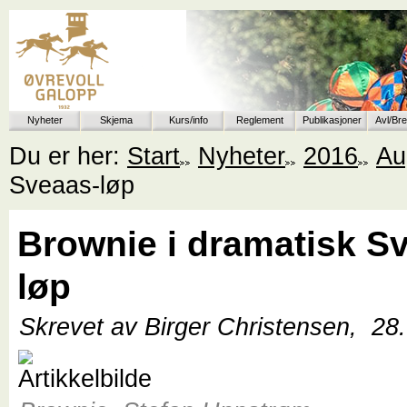
Nyheter
Skjema
Kurs/info
Reglement
Publikasjoner
Avl/Br
Du er her:
Start
Nyheter
2016
Au
Sveaas-løp
Brownie i dramatisk S
løp
Skrevet av Birger Christensen,
28