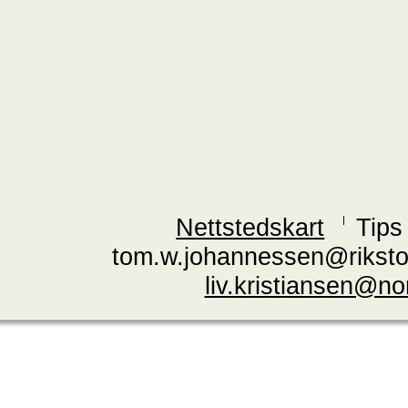
Nettstedskart
Tips
tom.w.johannessen@riksto
liv.kristiansen@n