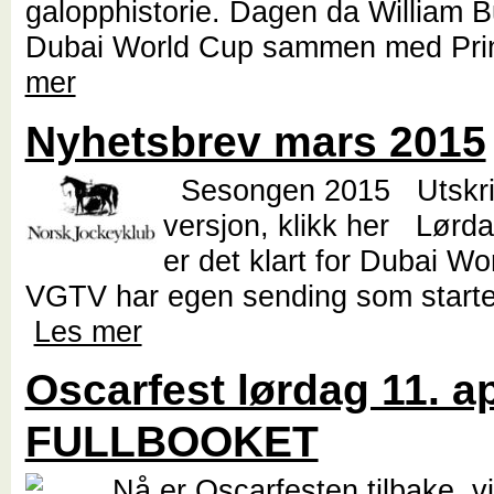
galopphistorie. Dagen da William B
Dubai World Cup sammen med Pri
mer
Nyhetsbrev mars 2015
Sesongen 2015 Utskrif
versjon, klikk her Lørd
er det klart for Dubai W
VGTV har egen sending som starter
Les mer
Oscarfest lørdag 11. apr
FULLBOOKET
Nå er Oscarfesten tilbake, vi