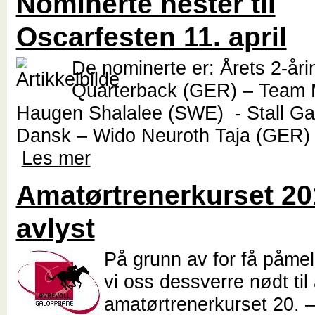
Nominerte hester til
Oscarfesten 11. april
De nominerte er: Årets 2-åri
Quarterback (GER) – Team
Haugen Shalalee (SWE) - Stall G
Dansk – Wido Neuroth Taja (GER) -
Les mer
Amatørtrenerkurset 20
avlyst
På grunn av for få påmel
vi oss dessverre nødt til
amatørtrenerkurset 20. –