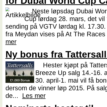
for Dubai World Cup Ca
Neste løpsdag Dubai Wor
Cup lørdag 28. mars, det vil
sending på VGTV lørdag kl. 17.3
fra Meydan vises på At The Races
mer
Ny bonus fra Tattersal
Hester kjøpt på Tatters
Breeze Up salg 14.-16. ap
30. april-1. mai vil få b
dersom de vinner løp 2015. På sal
de...
Les mer