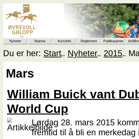
Nyheter
Skjema
Kurs/info
Reglement
Publikasjoner
Avl/Br
Du er her:
Start
Nyheter
2015
Ma
Mars
William Buick vant Du
World Cup
Lørdag 28. mars 2015 kommer
fremtid til å bli en merkedag 