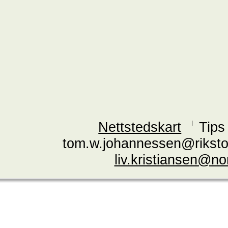
Nettstedskart
Tips
tom.w.johannessen@riksto
liv.kristiansen@n