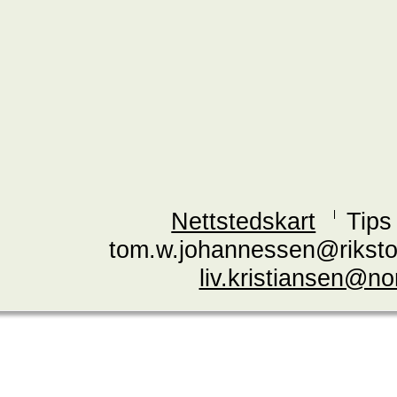
Nettstedskart
Tips
tom.w.johannessen@riksto
liv.kristiansen@n