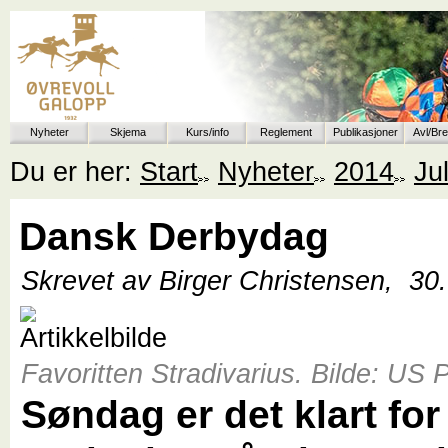
Nyheter
Skjema
Kurs/info
Reglement
Publikasjoner
Avl/Br
Du er her:
Start
Nyheter
2014
Jul
Dansk Derbydag
Skrevet av Birger Christensen,
30
Favoritten Stradivarius. Bilde: US 
Søndag er det klart for