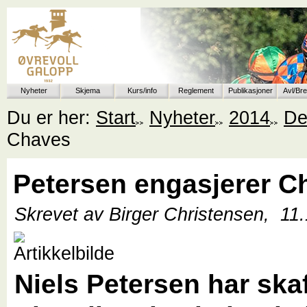
Nyheter
Skjema
Kurs/info
Reglement
Publikasjoner
Avl/Br
Du er her:
Start
Nyheter
2014
De
Chaves
Petersen engasjerer C
Skrevet av Birger Christensen,
11
Niels Petersen har ska