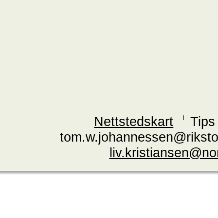
Nettstedskart
Tips
tom.w.johannessen@riksto
liv.kristiansen@n