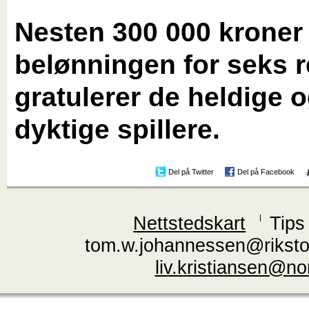
Nesten 300 000 kroner
belønningen for seks re
gratulerer de heldige 
dyktige spillere.
Del på Twitter
Del på Facebook
Nettstedskart
Tips
tom.w.johannessen@riksto
liv.kristiansen@n