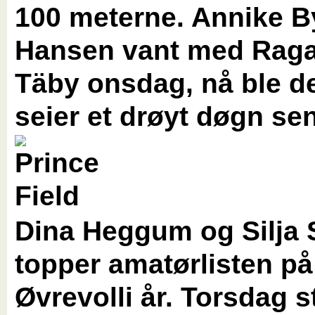
100 meterne. Annike B
Hansen vant med Raga
Täby onsdag, nå ble d
seier et drøyt døgn se
Dina Heggum og Silja 
topper amatørlisten på
Øvrevolli år. Torsdag s