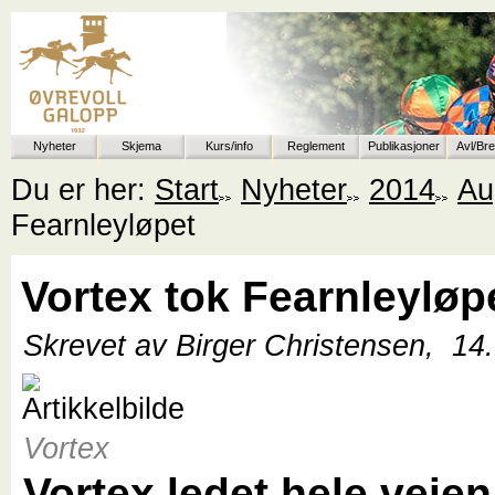
Nyheter
Skjema
Kurs/info
Reglement
Publikasjoner
Avl/Br
Du er her:
Start
Nyheter
2014
Au
Fearnleyløpet
Vortex tok Fearnleyløp
Skrevet av Birger Christensen,
14
Vortex
Vortex ledet hele veie