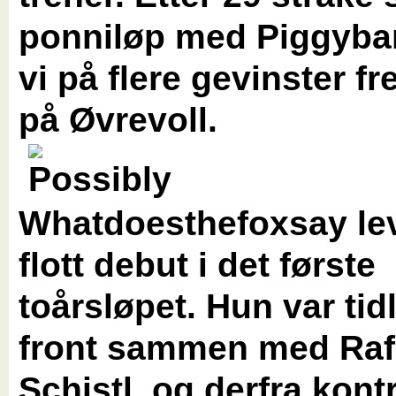
ponniløp med Piggyban
vi på flere gevinster f
på Øvrevoll.
Whatdoesthefoxsay lev
flott debut i det første
toårsløpet. Hun var tidl
front sammen med Raf
Schistl, og derfra kontr