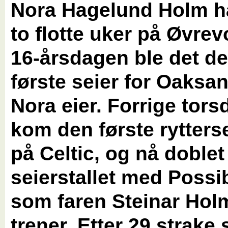
Nora Hagelund Holm ha
to flotte uker på Øvrevo
16-årsdagen ble det d
første seier for Oaksa
Nora eier. Forrige tors
kom den første rytters
på Celtic, og nå doble
seierstallet med Possib
som faren Steinar Hol
trener. Etter 29 strake s