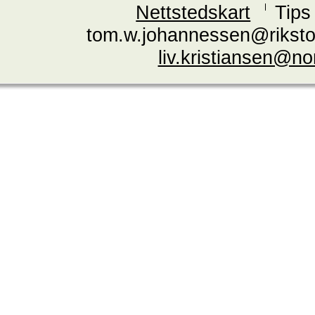
Nettstedskart
Tips
tom.w.johannessen@riksto
liv.kristiansen@n