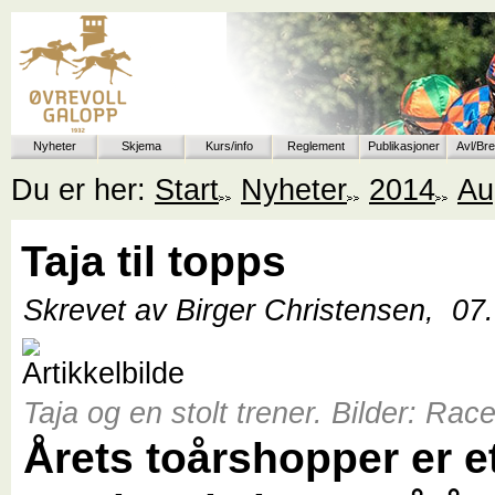
Nyheter
Skjema
Kurs/info
Reglement
Publikasjoner
Avl/Br
Du er her:
Start
Nyheter
2014
Au
Taja til topps
Skrevet av Birger Christensen,
07
Taja og en stolt trener. Bilder: Rac
Årets toårshopper er et