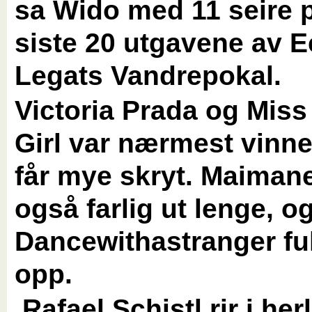
sa Wido med 11 seire 
siste 20 utgavene av 
Legats Vandrepokal.
Victoria Prada og Mis
Girl var nærmest vinn
får mye skryt. Maiman
også farlig ut lenge, o
Dancewithastranger ful
opp.
Rafael Schistl rir i herl