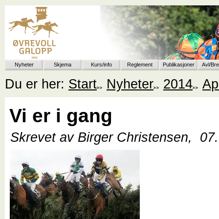
Nyheter
Skjema
Kurs/info
Reglement
Publikasjoner
Avl/Br
Du er her:
Start
Nyheter
2014
Apr
Vi er i gang
Skrevet av Birger Christensen,
07