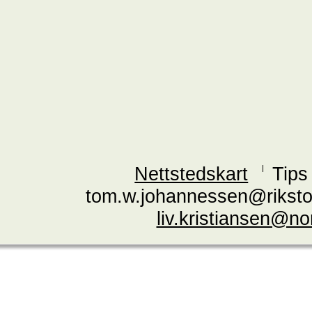
Nettstedskart
Tips
tom.w.johannessen@riksto
liv.kristiansen@n