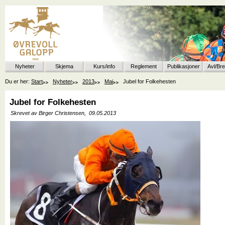
Nyheter
Skjema
Kurs/info
Reglement
Publikasjoner
Avl/Br
Du er her:
Start
Nyheter
2013
Mai
Jubel for Folkehesten
Jubel for Folkehesten
Skrevet av Birger Christensen,
09.05.2013