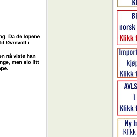
ag. Da de løpene
il Øvrevoll i
en nå viste han
nge, men slo litt
mpe.