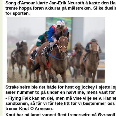
Song d'Amour klarte Jan-Erik Neuroth å kaste den H
trente hoppa foran akkurat på målstreken. Slike duell
for sporten.
Strake seire ble det både for hest og jockey i sjette lø
seier nummer to på under en halvtime, mens vant for 
- Flying Falk kan en del, men må vise vilje selv. Han e
sandbanen, så får vi får lete litt før vi bestemmer oss 
trener Knut O Arnesen.
Knut har så langt vunnet flest trenerseire på Øvrevoll 