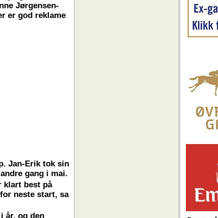
anne Jørgensen-
er er god reklame
p. Jan-Erik tok sin
andre gang i mai.
r klart best på
for neste start, sa
i år, og den