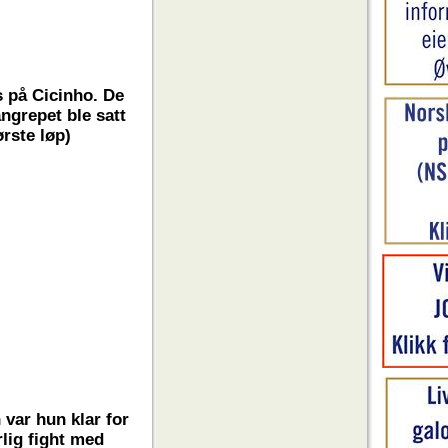
rs på Cicinho. De
ngrepet ble satt
ørste løp)
 var hun klar for
rlig fight med