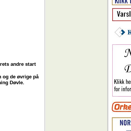
rets andre start
n og de øvrige på
ning Døvle.