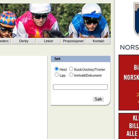
eeders
Derby
Linker
Proposisjoner
Kontakt
Søk
Hest
Kusk/Jockey/Trener
Løp
Innhold/Dokument