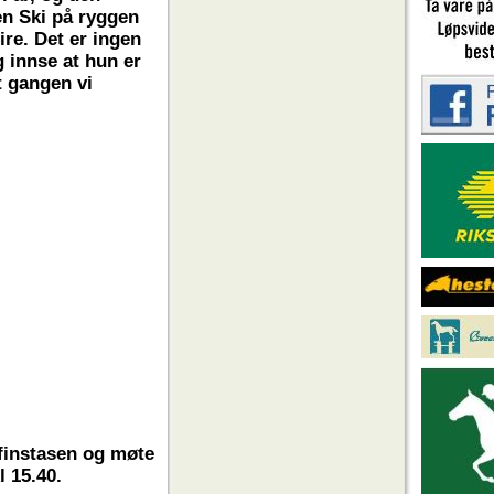
en Ski på ryggen
ire. Det er ingen
g innse at hun er
t gangen vi
 finstasen og møte
l 15.40.