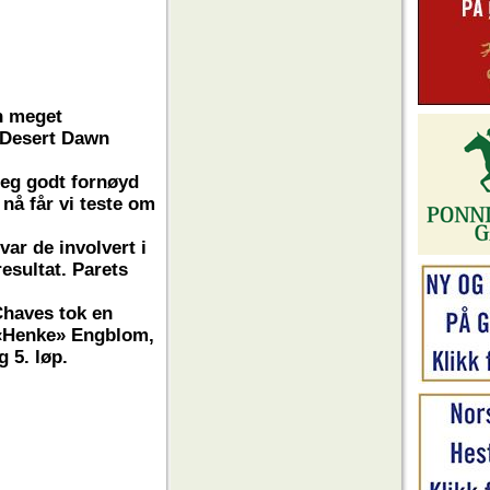
n meget
n Desert Dawn
eg godt fornøyd
nå får vi teste om
ar de involvert i
resultat. Parets
Chaves tok en
k «Henke» Engblom,
g 5. løp.