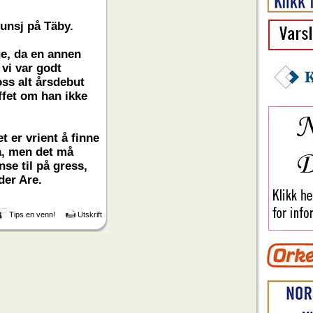
lunsj på Täby.
e, da en annen
 vi var godt
oss alt årsdebut
uffet om han ikke
t er vrient å finne
a, men det må
anse til på gress,
der Are.
Tips en venn!
Utskrift