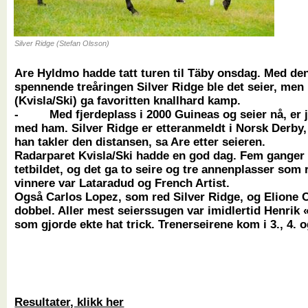
Silver Ridge (Stefan Olsson)
Are Hyldmo hadde tatt turen til Täby onsdag. Med de
spennende treåringen Silver Ridge ble det seier, me
(Kvisla/Ski) ga favoritten knallhard kamp.
- Med fjerdeplass i 2000 Guineas og seier nå, er j
med ham. Silver Ridge er etteranmeldt i Norsk Derby, 
han takler den distansen, sa Are etter seieren.
Radarparet Kvisla/Ski hadde en god dag. Fem ganger v
tetbildet, og det ga to seire og tre annenplasser som 
vinnere var Lataradud og French Artist.
Også Carlos Lopez, som red Silver Ridge, og Elione 
dobbel. Aller mest seierssugen var imidlertid Henri
som gjorde ekte hat trick. Trenerseirene kom i 3., 4. o
Resultater, klikk her