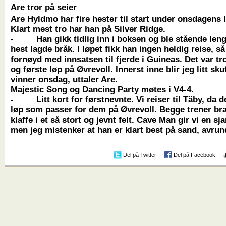
Are tror på seier
Are Hyldmo har fire hester til start under onsdagens 
Klart mest tro har han på Silver Ridge.
- Han gikk tidlig inn i boksen og ble stående leng
hest lagde bråk. I løpet fikk han ingen heldig reise, så
fornøyd med innsatsen til fjerde i Guineas. Det var tr
og første løp på Øvrevoll. Innerst inne blir jeg litt sk
vinner onsdag, uttaler Are.
Majestic Song og Dancing Party møtes i V4-4.
- Litt kort for førstnevnte. Vi reiser til Täby, da de
løp som passer for dem på Øvrevoll. Begge trener br
klaffe i et så stort og jevnt felt. Cave Man gir vi en sj
men jeg mistenker at han er klart best på sand, avrun
Del på Twitter
Del på Facebook