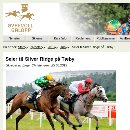
Nyheter
Skjema
Kurs/info
Reglement
Publikasjoner
Avl/Br
Du er her:
Start
Nyheter
2013
Juni
Seier til Silver Ridge på Tæby
Seier til Silver Ridge på Tæby
Skrevet av Birger Christensen,
25.06.2013