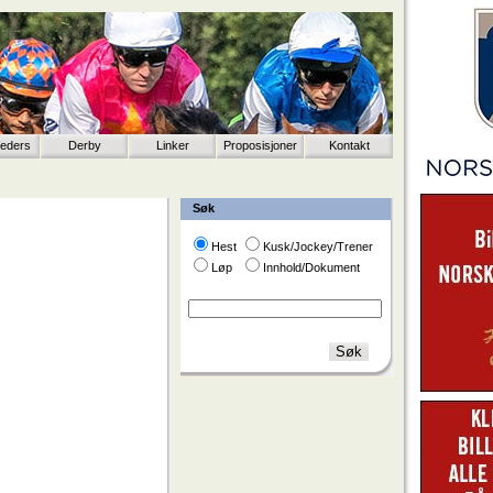
eeders
Derby
Linker
Proposisjoner
Kontakt
Søk
Hest
Kusk/Jockey/Trener
Løp
Innhold/Dokument