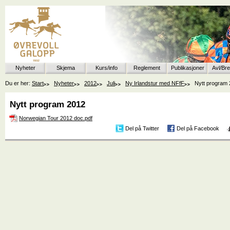
Nyheter
Skjema
Kurs/info
Reglement
Publikasjoner
Avl/Br
Du er her:
Start
Nyheter
2012
Juli
Ny Irlandstur med NFfF
Nytt program
Nytt program 2012
Norwegian Tour 2012 doc.pdf
Del på Twitter
Del på Facebook