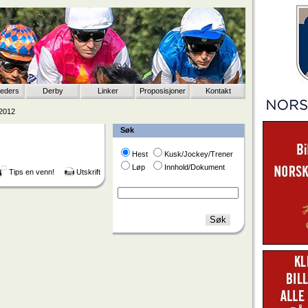
eeders
Derby
Linker
Proposisjoner
Kontakt
 2012
Søk
Hest
Kusk/Jockey/Trener
Løp
Innhold/Dokument
Tips en venn!
Utskrift