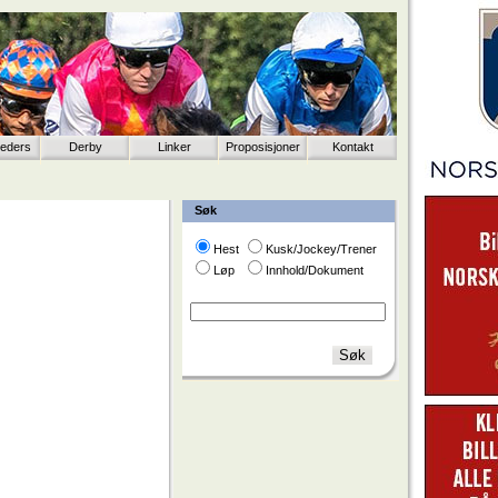
eeders
Derby
Linker
Proposisjoner
Kontakt
Søk
Hest
Kusk/Jockey/Trener
Løp
Innhold/Dokument