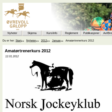
Nyheter
Skjema
Kurs/info
Reglement
Publikasjoner
Avl/Br
Du er her:
Start
Nyheter
2012
Januar
Amatørtrenerkurs 2012
Amatørtrenerkurs 2012
12.01.2012