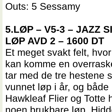
Outs: 5 Sessamy
5.LØP – V5-3 – JAZZ 
LØP AVD 2 – 1600 DT
Et meget svakt felt, hvor
kan komme en overraske
tar med de tre hestene 
vunnet løp i år, og både
Hawkleaf Flier og Totte h
noen brukbare løp. Hid