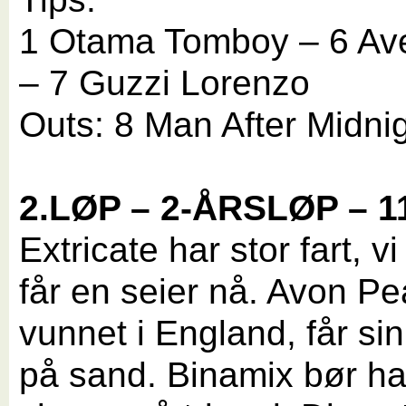
1 Otama Tomboy – 6 Ave
– 7 Guzzi Lorenzo
Outs: 8 Man After Midni
2.LØP – 2-ÅRSLØP – 1
Extricate har stor fart, vi
får en seier nå. Avon Pe
vunnet i England, får si
på sand. Binamix bør ha