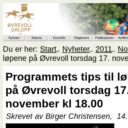
Nyheter
Skjema
Kurs/info
Reglement
Publikasjoner
Avl/Br
Du er her:
Start
Nyheter
2011
No
løpene på Øvrevoll torsdag 17. nov
Programmets tips til l
på Øvrevoll torsdag 17
november kl 18.00
Skrevet av Birger Christensen,
14