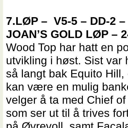
7.LØP –
V5-5 – DD-2 –
JOAN’S GOLD LØP – 2
Wood Top har hatt en po
utvikling i høst. Sist var
så langt bak Equito Hill,
kan være en mulig banke
velger å ta med Chief of
som ser ut til å trives for
på Øvrevoll, samt Facal