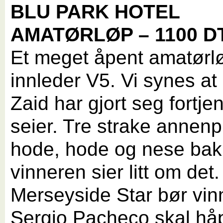
BLU PARK HOTEL
AMATØRLØP – 1100 D
Et meget åpent amatørl
innleder V5. Vi synes a
Zaid har gjort seg fortjent
seier. Tre strake annenp
hode, hode og nese bak
vinneren sier litt om det.
Merseyside Star bør vi
Sergio Pacheco skal hå