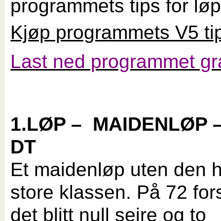
programmets tips for lø
Kjøp programmets V5 ti
Last ned programmet gra
1.LØP –
MAIDENLØP –
DT
Et maidenløp uten den h
store klassen. På 72 for
det blitt null seire og to