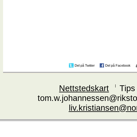
Del på Twitter
Del på Facebook
Nettstedskart
Tips
tom.w.johannessen@riksto
liv.kristiansen@n